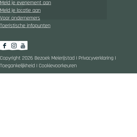
Meld je evenement aan
Meld je locatie aan
Voor ondernemers
Toeristische infopunten
F
I
Y
a
n
o
Copyright 2026 Bezoek Meierijstad
|
Privacyverklaring
|
c
s
u
Toegankelijkheid
|
Cookievoorkeuren
e
t
T
b
a
u
o
g
b
o
r
e
k
a
B
B
m
e
e
B
z
z
e
o
o
z
e