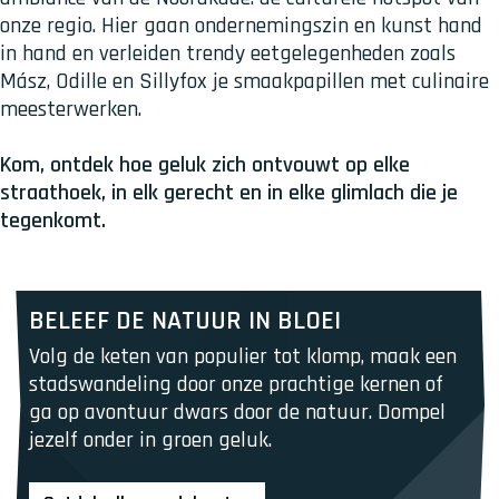
onze regio. Hier gaan ondernemingszin en kunst hand
in hand en verleiden trendy eetgelegenheden zoals
Mász, Odille en Sillyfox je smaakpapillen met culinaire
meesterwerken.
Kom, ontdek hoe geluk zich ontvouwt op elke
straathoek, in elk gerecht en in elke glimlach die je
tegenkomt.
B
BELEEF DE NATUUR IN BLOEI
e
Volg de keten van populier tot klomp, maak een 
l
stadswandeling door onze prachtige kernen of 
e
ga op avontuur dwars door de natuur. Dompel 
e
jezelf onder in groen geluk.
f
d
e