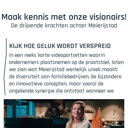
Maak kennis met onze visionairs!
De drijvende krachten achter Meierijstad
K
KIJK HOE GELUK WORDT VERSPREID
i
In een reeks korte videoportretten waarin 
j
ondernemers plaatsnemen op de praatstoel, laten 
k
we zien wat Meierijstad werkelijk uniek maakt: 
h
de diversiteit aan familiebedrijven, de bijzondere 
o
en innovatieve concepten, maar vooral de 
e
ongekende synergie die ontstaat wanneer we 
g
samenwerken.
e
l
Toegankelijkheid: lees hier 
u
het 
tekstalternatief
 van deze video. 
k
w