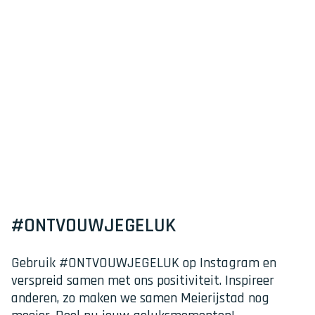
e
p
r
o
e
f
#ONTVOUWJEGELUK
Gebruik #ONTVOUWJEGELUK op Instagram en
verspreid samen met ons positiviteit. Inspireer
anderen, zo maken we samen Meierijstad nog