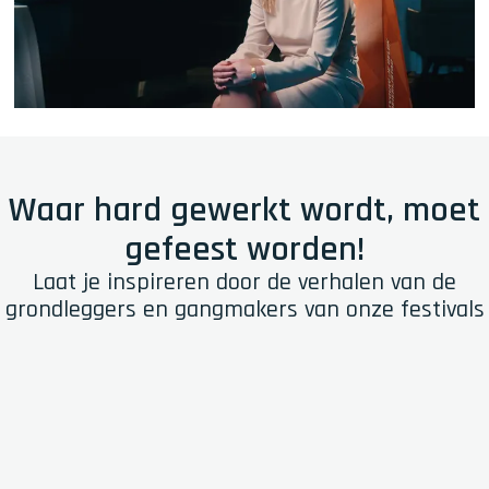
o
Ga naar YouTube
r
d
t
v
e
r
Waar hard gewerkt wordt, moet
s
gefeest worden!
p
r
Laat je inspireren door de verhalen van de
e
grondleggers en gangmakers van onze festivals
i
d