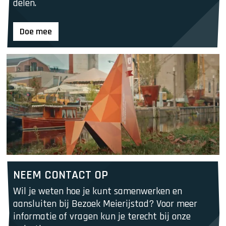
e
delen.
m
t
e
i
Doe mee
n
n
t
g
a
&
a
p
n
r
o
m
o
t
i
e
N
NEEM CONTACT OP
e
Wil je weten hoe je kunt samenwerken en 
e
aansluiten bij Bezoek Meierijstad? Voor meer 
m
informatie of vragen kun je terecht bij onze 
c