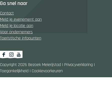
Ga snel naar
Contact
Meld je evenement aan
Meld je locatie aan
Voor ondernemers
Toeristische infopunten
F
I
Y
a
n
o
Copyright 2026 Bezoek Meierijstad
|
Privacyverklaring
|
c
s
u
Toegankelijkheid
|
Cookievoorkeuren
e
t
T
b
a
u
o
g
b
o
r
e
k
a
B
B
m
e