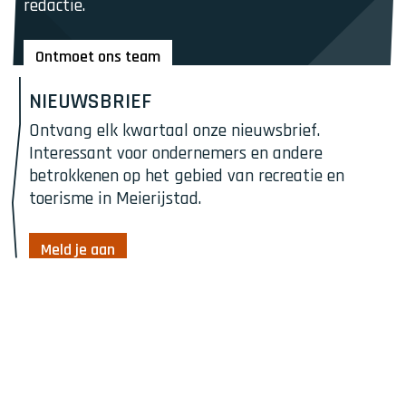
redactie.
o
n
t
Ontmoet ons team
a
N
c
NIEUWSBRIEF
i
t
Ontvang elk kwartaal onze nieuwsbrief. 
e
o
Interessant voor ondernemers en andere 
u
p
betrokkenen op het gebied van recreatie en 
w
toerisme in Meierijstad.
s
b
r
Meld je aan
i
e
f