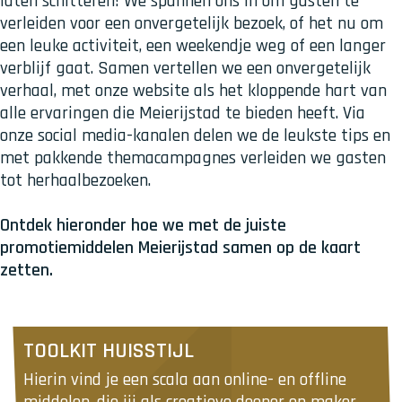
laten schitteren! We spannen ons in om gasten te
verleiden voor een onvergetelijk bezoek, of het nu om
een leuke activiteit, een weekendje weg of een langer
verblijf gaat. Samen vertellen we een onvergetelijk
verhaal, met onze website als het kloppende hart van
alle ervaringen die Meierijstad te bieden heeft. Via
onze social media-kanalen delen we de leukste tips en
met pakkende themacampagnes verleiden we gasten
tot herhaalbezoeken.
Ontdek hieronder hoe we met de juiste
promotiemiddelen Meierijstad samen op de kaart
zetten.
T
TOOLKIT HUISSTIJL
o
Hierin vind je een scala aan online- en offline 
o