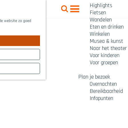
Highlights
Z
Fietsen
o
M
Wandelen
e
 de website zo goed
e
Eten en drinken
k
n
Winkelen
e
Musea & kunst
u
n
Naar het theater
Voor kinderen
Voor groepen
Plan je bezoek
Overnachten
Bereikbaarheid
Infopunten