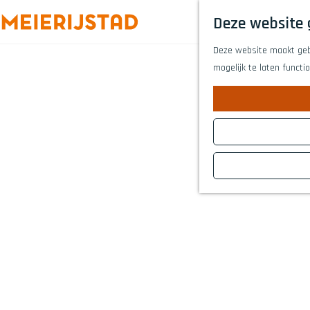
Deze website 
G
Deze website maakt gebr
a
mogelijk te laten functi
n
a
a
r
d
e
h
o
m
e
p
a
g
e