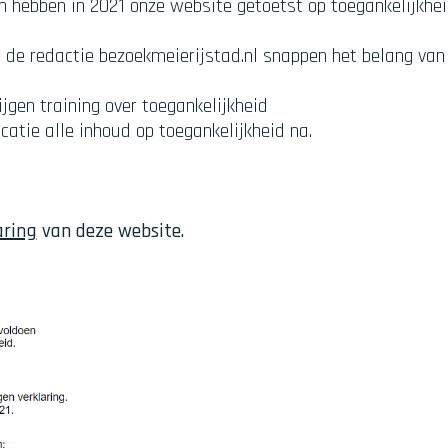
 hebben in 2021 onze website getoetst op toegankelijkhei
de redactie bezoekmeierijstad.nl snappen het belang van d
ijgen training over toegankelijkheid
icatie alle inhoud op toegankelijkheid na.
aring
van deze website.