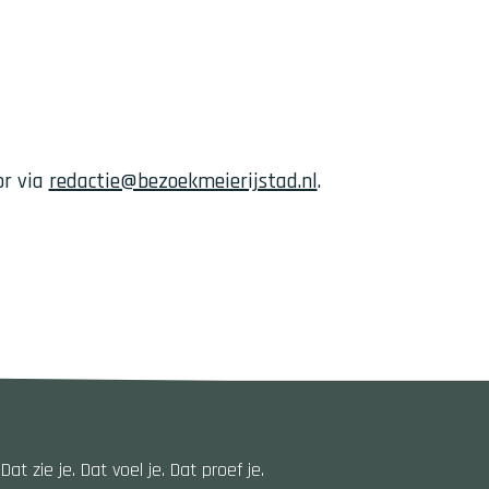
or via
redactie@bezoekmeierijstad.nl
.
 zie je. Dat voel je. Dat proef je.