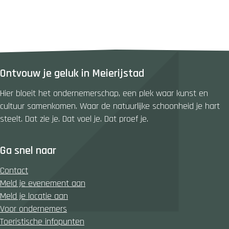
D
D
D
e
e
e
e
e
e
l
l
l
d
d
d
e
e
e
Ontvouw je geluk in Meierijstad
z
z
z
e
e
e
Hier bloeit het ondernemerschap, een plek waar kunst en
p
p
p
cultuur samenkomen. Waar de natuurlijke schoonheid je hart
a
a
a
steelt. Dat zie je. Dat voel je. Dat proef je.
g
g
g
i
i
i
Ga snel naar
n
n
n
a
a
a
Contact
o
o
o
Meld je evenement aan
p
p
p
Meld je locatie aan
F
X
W
Voor ondernemers
a
h
Toeristische infopunten