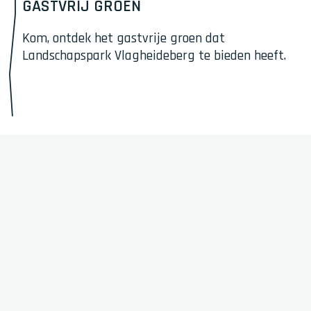
a
GASTVRIJ GROEN
s
t
Kom, ontdek het gastvrije groen dat 
v
Landschapspark Vlagheideberg te bieden heeft.
r
i
j
g
r
o
e
n