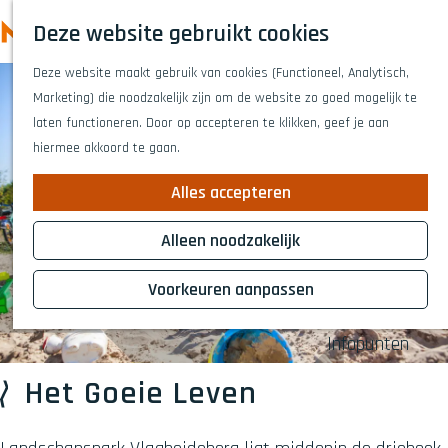
Highlights
Z
Deze website gebruikt cookies
Fietsen
o
M
G
Wandelen
e
Deze website maakt gebruik van cookies (Functioneel, Analytisch,
a
e
Eten en drinken
k
Marketing) die noodzakelijk zijn om de website zo goed mogelijk te
n
n
Winkelen
e
laten functioneren. Door op accepteren te klikken, geef je aan
a
Musea & kunst
u
n
hiermee akkoord te gaan.
a
Naar het theat
r
Voor kinderen
Alles accepteren
d
Voor groepen
e
Alleen noodzakelijk
h
Plan je bezoek
o
Voorkeuren aanpassen
Overnachten
m
Bereikbaarheid
e
Infopunten
p
a
Het Goeie Leven
g
e