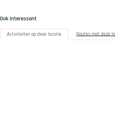
e
r
i
Ook interessant
s
t
Routes met deze lo
Activiteiten op deze locatie
i
s
c
h
I
n
f
o
p
u
n
t