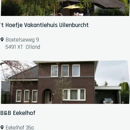
l
u
t
i
q
't Hoefje Vakantiehuis Uilenburcht
u
e
'
Boxtelseweg 9
t
5491 XT
Olland
H
o
e
f
j
e
V
a
k
B&B Eekelhof
a
n
B
Eekelhof 35a