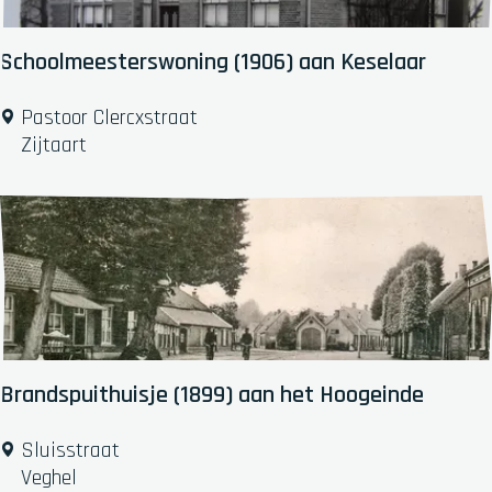
e
r
s
Schoolmeesterswoning (1906) aan Keselaar
V
l
S
Pastoor Clercxstraat
e
c
Zijtaart
u
h
g
o
e
o
l
l
s
m
'
e
e
s
t
Brandspuithuisje (1899) aan het Hoogeinde
e
r
B
Sluisstraat
s
r
Veghel