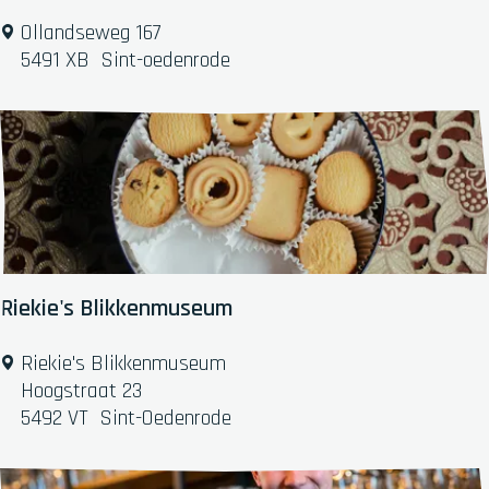
e
r
B
Ollandseweg 167
d
&
5491 XB
Sint-oedenrode
e
B
r
D
i
e
j
W
k
e
e
i
j
e
W
Riekie's Blikkenmuseum
e
r
R
Riekie's Blikkenmuseum
e
i
Hoogstraat 23
l
e
5492 VT
Sint-Oedenrode
d
k
i