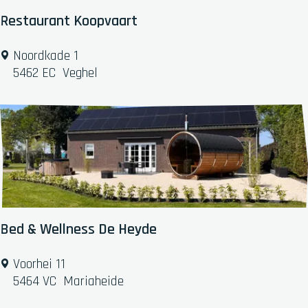
i
Restaurant Koopvaart
n
t
R
Noordkade 1
-
e
5462 EC
Veghel
O
s
e
t
d
a
e
u
n
r
r
a
o
n
d
t
e
K
Bed & Wellness De Heyde
o
o
B
Voorhei 11
p
e
5464 VC
Mariaheide
v
d