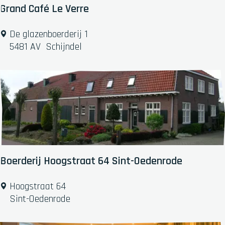
u
Grand Café Le Verre
r
e
G
De glazenboerderij 1
n
r
5481 AV
Schijndel
a
n
d
C
a
f
é
L
e
Boerderij Hoogstraat 64 Sint-Oedenrode
V
e
B
Hoogstraat 64
r
o
Sint-Oedenrode
r
e
e
r