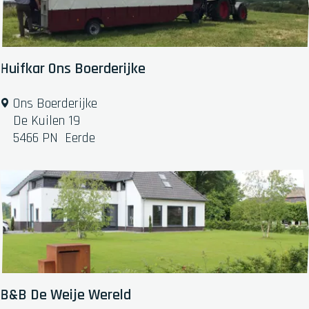
e
b
i
e
Huifkar Ons Boerderijke
d
D
H
Ons Boerderijke
i
u
De Kuilen 19
e
i
5466 PN
Eerde
p
f
e
k
n
a
d
r
a
O
a
n
l
s
B
o
B&B De Weije Wereld