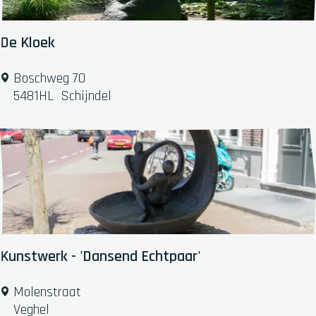
e
p
:
De Kloek
D
Boschweg 70
e
5481HL
Schijndel
K
l
o
e
k
Kunstwerk - 'Dansend Echtpaar'
K
Molenstraat
u
Veghel