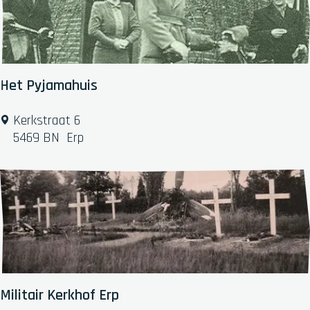
e
o
e
k
p
r
j
:
o
e
p
:
Het Pyjamahuis
H
Kerkstraat 6
e
5469 BN
Erp
t
P
y
j
a
m
a
h
u
Militair Kerkhof Erp