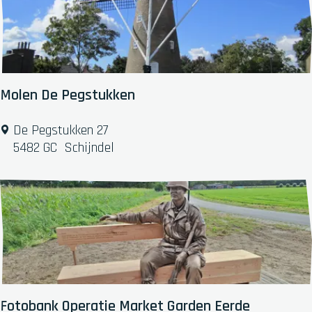
p
i
j
b
o
s
c
Molen De Pegstukken
h
M
De Pegstukken 27
o
5482 GC
Schijndel
l
e
n
D
e
P
e
g
s
Fotobank Operatie Market Garden Eerde