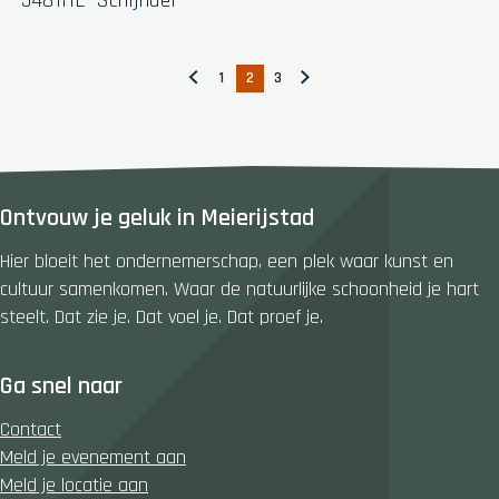
5481HL
Schijndel
e
K
v
l
a
o
1
2
3
G
G
H
G
G
n
e
a
a
u
a
a
d
k
n
n
i
n
n
e
a
a
d
a
a
r
a
a
i
a
a
Ontvouw je geluk in Meierijstad
Z
r
r
g
r
r
a
d
p
e
p
d
Hier bloeit het ondernemerschap, een plek waar kunst en
n
e
a
p
a
e
cultuur samenkomen. Waar de natuurlijke schoonheid je hart
d
v
g
a
g
v
steelt. Dat zie je. Dat voel je. Dat proef je.
e
o
i
g
i
o
n
r
n
i
n
l
Ga snel naar
i
a
n
a
g
g
a
e
Contact
e
n
Meld je evenement aan
p
d
Meld je locatie aan