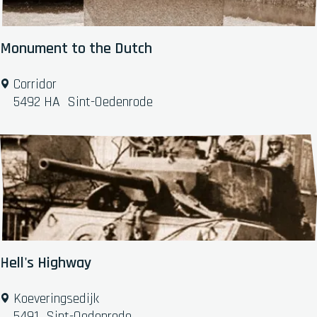
n
Monument to the Dutch
M
Corridor
o
5492 HA
Sint-Oedenrode
n
u
m
e
n
t
t
o
t
Hell's Highway
h
e
H
Koeveringsedijk
D
e
5491
Sint-Oedenrode