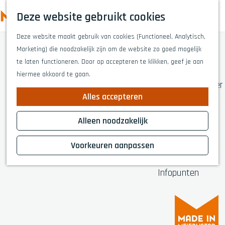
Highlights
Z
Deze website gebruikt cookies
Fietsen
o
M
G
Wandelen
e
Deze website maakt gebruik van cookies (Functioneel, Analytisch,
a
e
Eten en drinken
k
Marketing) die noodzakelijk zijn om de website zo goed mogelijk
n
n
Winkelen
e
te laten functioneren. Door op accepteren te klikken, geef je aan
a
Musea & kunst
u
n
hiermee akkoord te gaan.
a
Naar het theater
r
Voor kinderen
Alles accepteren
d
Voor groepen
e
Alleen noodzakelijk
h
Plan je bezoek
o
Voorkeuren aanpassen
Overnachten
m
Bereikbaarheid
e
Infopunten
p
a
g
e