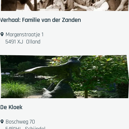
e
n
k
Verhaal: Familie van der Zanden
e
n
V
Morgenstraatje 1
s
e
5491 XJ
Olland
h
r
a
h
g
a
e
a
l
:
F
a
m
De Kloek
i
l
D
Boschweg 70
i
e