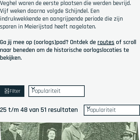
Veghel waren de eerste plaatsen die werden bevrijd.
Vijf weken daarna volgde Schijndel. Een
indrukwekkende en aangrijpende periode die zijn
sporen in Meierijstad heeft nagelaten.
Ga jij mee op (oorlogs)pad? Ontdek de
routes
of scroll
naar beneden om de historische oorlogslocaties te
bekijken.
W
S
Filter
o
a
r
S
t
25 t/m 48 van 51 resultaten
t
o
z
e
r
e
o
t
r
e