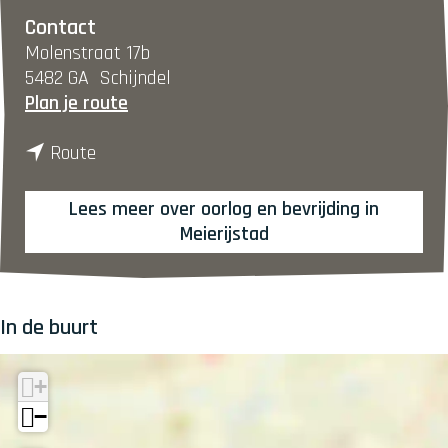
Contact
Molenstraat 17b
5482 GA
Schijndel
n
Plan je route
a
n
a
Route
a
r
a
M
Lees meer over oorlog en bevrijding in
r
o
Meierijstad
M
l
o
e
l
n
In de buurt
e
i
n
n
i
d
+
n
e
−
d
M