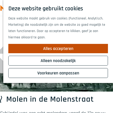
Highlights
Z
Deze website gebruikt cookies
Fietsen
o
M
G
Wandelen
e
Deze website maakt gebruik van cookies (Functioneel, Analytisch,
a
e
Eten en drinken
k
Marketing) die noodzakelijk zijn om de website zo goed mogelijk te
n
n
Winkelen
e
laten functioneren. Door op accepteren te klikken, geef je aan
a
Musea & kunst
u
n
hiermee akkoord te gaan.
a
Naar het theat
r
Voor kinderen
Alles accepteren
d
Voor groepen
e
Alleen noodzakelijk
h
Plan je bezoek
o
Voorkeuren aanpassen
Overnachten
m
Bereikbaarheid
e
Infopunten
p
a
Molen in de Molenstraat
g
e