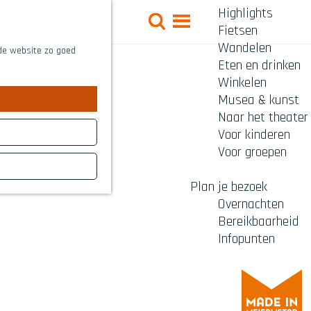
Highlights
Z
Fietsen
o
M
Wandelen
e
 de website zo goed
e
Eten en drinken
k
n
Winkelen
e
u
Musea & kunst
n
Naar het theater
Voor kinderen
Voor groepen
Plan je bezoek
Overnachten
Bereikbaarheid
Infopunten