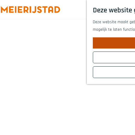
Deze website 
G
Deze website maakt gebr
a
mogelijk te laten functi
n
a
a
r
d
e
h
o
m
e
p
a
g
e