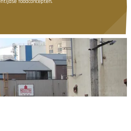
entijdse foodconcepten.