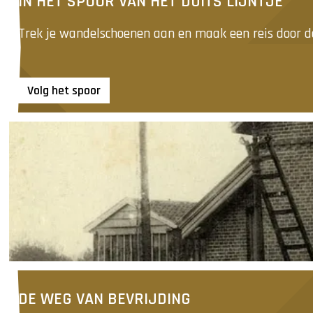
IN HET SPOOR VAN HET DUITS LIJNTJE
h
e
Trek je wandelschoenen aan en maak een reis door de 
t
s
p
Volg het spoor
o
o
r
v
a
n
h
e
t
D
u
D
i
e
DE WEG VAN BEVRIJDING
t