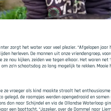
inter zorgt het water voor veel plezier. “Afgelopen jaar
tijden herleven. De mannen uit onze vriendengroep, voor
e ze nou kijken, zeiden we tegen elkaar. Het waren net ‘
m zo’n schaatsdag zo lang mogelijk te rekken. Mooie h
ie ze vroeger als kind maakte straalt het enthousiasme e
to gelegd, de raampjes werden opengedraaid en samen m
ns dan naar Schijndel en via de Ollandse Waterloop gin
kaar een boottocht. “Jazeker, over de Dommel naar Liem