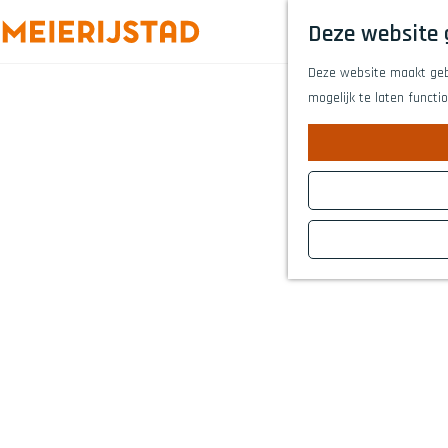
Deze website 
G
Deze website maakt gebr
a
mogelijk te laten functi
n
a
a
r
d
e
h
o
m
e
p
a
g
e