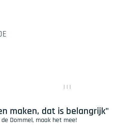
DE
|
|
|
en maken, dat is belangrijk"
 de Dommel, maak het mee!