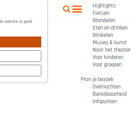
Highlights
Z
Fietsen
o
M
Wandelen
e
 de website zo goed
e
Eten en drinken
k
n
Winkelen
e
Musea & kunst
u
n
Naar het theater
Voor kinderen
Voor groepen
Plan je bezoek
Overnachten
Bereikbaarheid
Infopunten