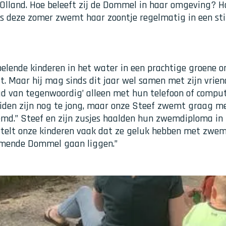
Olland. Hoe beleeft zij de Dommel in haar omgeving? Haa
deze zomer zwemt haar zoontje regelmatig in een stil
elende kinderen in het water in een prachtige groene om
t. Maar hij mag sinds dit jaar wel samen met zijn vri
gd van tegenwoordig’ alleen met hun telefoon of compute
eiden zijn nog te jong, maar onze Steef zwemt graag met
md.” Steef en zijn zusjes haalden hun zwemdiploma in
ertelt onze kinderen vaak dat ze geluk hebben met zweml
romende Dommel gaan liggen.”