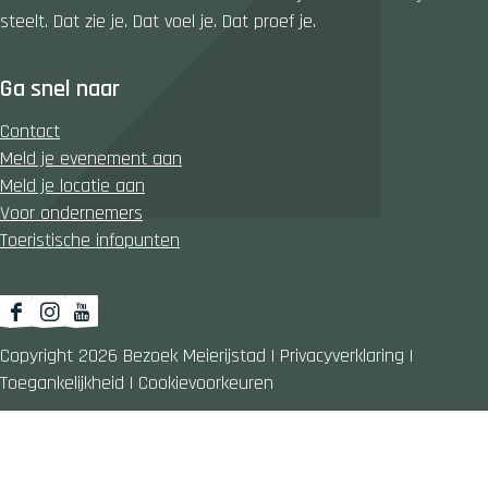
a
a
a
steelt. Dat zie je. Dat voel je. Dat proef je.
g
g
g
i
i
i
Ga snel naar
n
n
n
a
a
a
Contact
o
o
o
Meld je evenement aan
p
p
p
Meld je locatie aan
F
X
W
Voor ondernemers
a
h
Toeristische infopunten
c
a
e
t
b
s
F
I
Y
o
A
a
n
o
Copyright 2026 Bezoek Meierijstad
|
Privacyverklaring
|
o
p
c
s
u
Toegankelijkheid
|
Cookievoorkeuren
k
p
e
t
T
b
a
u
o
g
b
o
r
e