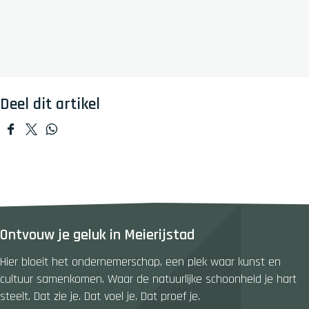
Deel dit artikel
D
D
D
e
e
e
e
e
e
l
l
l
d
d
d
e
e
e
Ontvouw je geluk in Meierijstad
z
z
z
e
e
e
Hier bloeit het ondernemerschap, een plek waar kunst en
p
p
p
cultuur samenkomen. Waar de natuurlijke schoonheid je hart
a
a
a
steelt. Dat zie je. Dat voel je. Dat proef je.