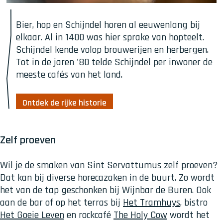
O
Bier, hop en Schijndel horen al eeuwenlang bij 
n
elkaar. Al in 1400 was hier sprake van hopteelt. 
t
Schijndel kende volop brouwerijen en herbergen. 
d
Tot in de jaren '80 telde Schijndel per inwoner de 
e
meeste cafés van het land.
k
d
e
Ontdek de rijke historie
r
i
j
Zelf proeven
k
e
Wil je de smaken van Sint Servattumus zelf proeven?
h
Dat kan bij diverse horecazaken in de buurt. Zo wordt
i
het van de tap geschonken bij Wijnbar de Buren. Ook
s
aan de bar of op het terras bij
Het Tramhuys
, bistro
t
Het Goeie Leven
en rockcafé
The Holy Cow
wordt het