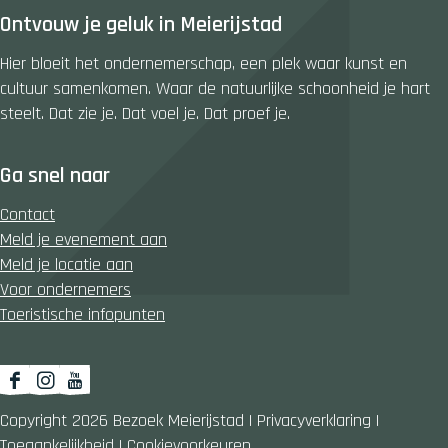
e
e
e
Ontvouw je geluk in Meierijstad
z
z
z
e
e
e
Hier bloeit het ondernemerschap, een plek waar kunst en
p
p
p
cultuur samenkomen. Waar de natuurlijke schoonheid je hart
a
a
a
steelt. Dat zie je. Dat voel je. Dat proef je.
g
g
g
i
i
i
Ga snel naar
n
n
n
a
a
a
Contact
o
o
o
Meld je evenement aan
p
p
p
Meld je locatie aan
F
X
W
Voor ondernemers
a
h
Toeristische infopunten
c
a
e
t
b
s
F
I
Y
o
A
a
n
o
Copyright 2026 Bezoek Meierijstad
|
Privacyverklaring
|
o
p
c
s
u
Toegankelijkheid
|
Cookievoorkeuren