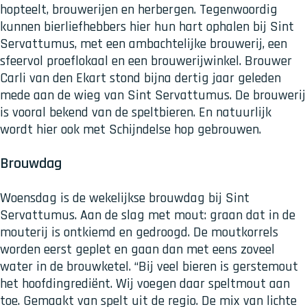
e
hopteelt, brouwerijen en herbergen. Tegenwoordig
r
kunnen bierliefhebbers hier hun hart ophalen bij Sint
v
Servattumus, met een ambachtelijke brouwerij, een
a
sfeervol proeflokaal en een brouwerijwinkel. Brouwer
t
Carli van den Ekart stond bijna dertig jaar geleden
t
mede aan de wieg van Sint Servattumus. De brouwerij
u
is vooral bekend van de speltbieren. En natuurlijk
m
wordt hier ook met Schijndelse hop gebrouwen.
u
s
Brouwdag
Woensdag is de wekelijkse brouwdag bij Sint
Servattumus. Aan de slag met mout: graan dat in de
mouterij is ontkiemd en gedroogd. De moutkorrels
worden eerst geplet en gaan dan met eens zoveel
water in de brouwketel. “Bij veel bieren is gerstemout
het hoofdingrediënt. Wij voegen daar speltmout aan
toe. Gemaakt van spelt uit de regio. De mix van lichte