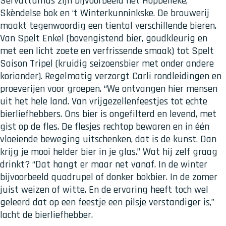
Servattumus zijn bijvoorbeeld het Hopbelleke,
Skèndelse bok en ‘t Winterkunninkske. De brouwerij
maakt tegenwoordig een tiental verschillende bieren.
Van Spelt Enkel (bovengistend bier, goudkleurig en
met een licht zoete en verfrissende smaak) tot Spelt
Saison Tripel (kruidig seizoensbier met onder andere
koriander). Regelmatig verzorgt Carli rondleidingen en
proeverijen voor groepen. “We ontvangen hier mensen
uit het hele land. Van vrijgezellenfeestjes tot echte
bierliefhebbers. Ons bier is ongefilterd en levend, met
gist op de fles. De flesjes rechtop bewaren en in één
vloeiende beweging uitschenken, dat is de kunst. Dan
krijg je mooi helder bier in je glas.” Wat hij zelf graag
drinkt? “Dat hangt er maar net vanaf. In de winter
bijvoorbeeld quadrupel of donker bokbier. In de zomer
juist weizen of witte. En de ervaring heeft toch wel
geleerd dat op een feestje een pilsje verstandiger is,”
lacht de bierliefhebber.