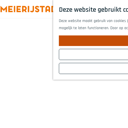
Deze website gebruikt c
G
Deze website maakt gebruik van cookies (F
a
mogelijk te laten functioneren. Door op a
n
a
a
r
d
e
h
o
m
e
p
a
g
e