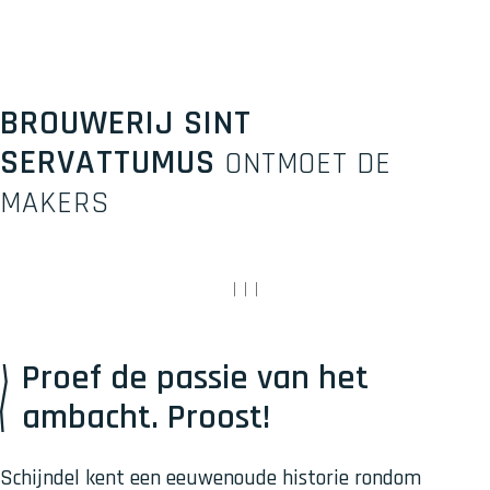
BROUWERIJ SINT
B
r
SERVATTUMUS
ONTMOET DE
o
u
MAKERS
w
e
r
|
|
|
i
j
S
Proef de passie van het
i
ambacht. Proost!
n
t
S
Schijndel kent een eeuwenoude historie rondom