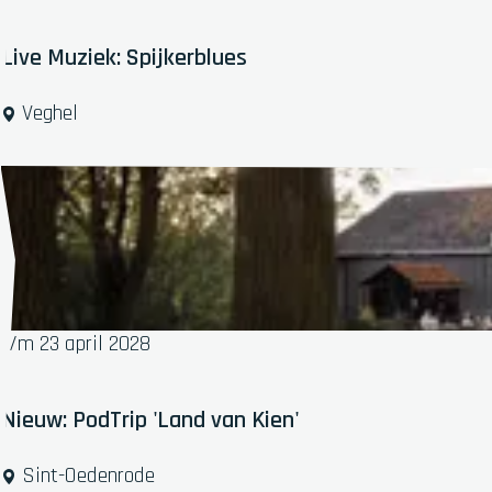
:
Live Muziek: Spijkerblues
L
Veghel
i
v
e
M
u
z
i
e
t/m 23 april 2028
k
:
S
Nieuw: PodTrip 'Land van Kien'
p
i
N
Sint-Oedenrode