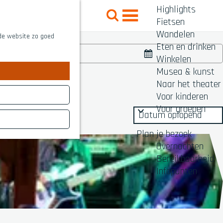
Highlights
Z
Fietsen
o
M
Wandelen
e
 de website zo goed
e
Eten en drinken
k
nd
n
Winkelen
K
e
Musea & kunst
i
u
n
Naar het theater
e
Voor kinderen
s
Voor groepen
d
a
Plan je bezoek
t
Overnachten
u
Bereikbaarheid
m
Infopunten