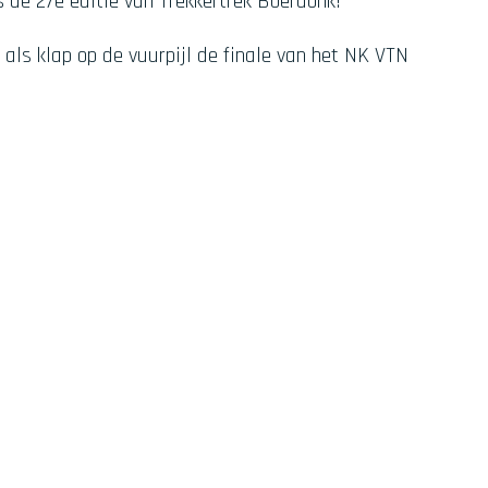
 de 27e editie van Trekkertrek Boerdonk!
als klap op de vuurpijl de finale van het NK VTN