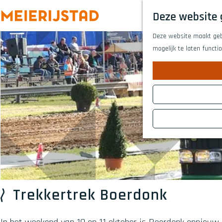
Deze website 
G
Deze website maakt gebr
a
mogelijk te laten functi
n
a
a
r
d
e
h
o
m
e
p
a
Trekkertrek Boerdonk
g
e