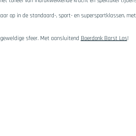
het toneel van indrukwekkende kracht en spektakel tijdens
ar op in de standaard-, sport- en supersportklassen, met 
 geweldige sfeer. Met aansluitend
Boerdonk Barst Los
!