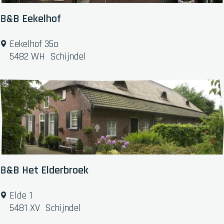
B&B Eekelhof
B
Eekelhof 35a
&
5482 WH
Schijndel
B
E
e
k
e
l
h
o
f
B&B Het Elderbroek
B
Elde 1
&
5481 XV
Schijndel
B