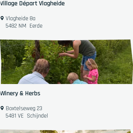
h
Village Départ Vlagheide
e
H
V
Vlagheide 8a
o
i
5482 NM
Eerde
e
l
v
l
e
a
g
e
D
é
p
a
Winery & Herbs
r
t
W
Boxtelseweg 23
V
i
5481 VE
Schijndel
l
n
a
e