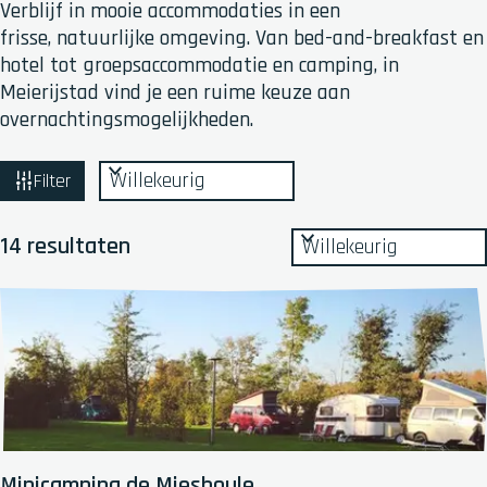
Verblijf in mooie accommodaties in een
frisse, natuurlijke omgeving. Van bed-and-breakfast en
hotel tot groepsaccommodatie en camping, in
Meierijstad vind je een ruime keuze aan
overnachtingsmogelijkheden.
W
S
Filter
o
a
r
S
t
14 resultaten
t
o
z
e
r
e
o
t
r
e
e
o
e
k
p
r
j
:
o
e
p
:
Minicamping de Miesboule