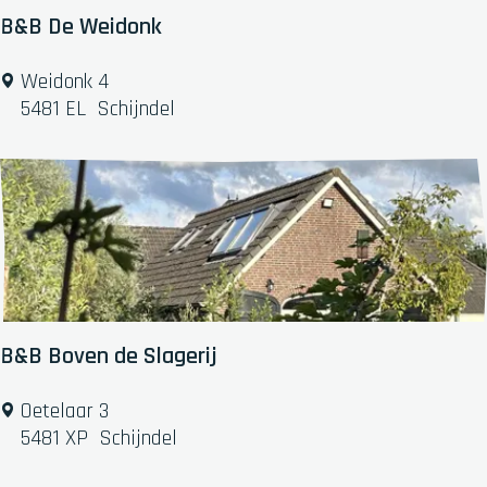
t
B&B De Weidonk
s
L
B
Weidonk 4
a
&
5481 EL
Schijndel
n
B
d
D
i
e
n
W
g
e
s
i
h
d
o
o
e
n
B&B Boven de Slagerij
v
k
e
B
Oetelaar 3
&
5481 XP
Schijndel
B