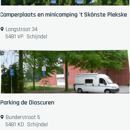
u
i
Camperplaats en minicamping 't Skônste Plekske
s
j
C
Langstraat 34
e
a
5481 VP
Schijndel
B
m
u
p
u
e
f
r
p
l
a
a
t
Parking de Dioscuren
s
e
P
Bunderstraat 6
n
a
5481 KD
Schijndel