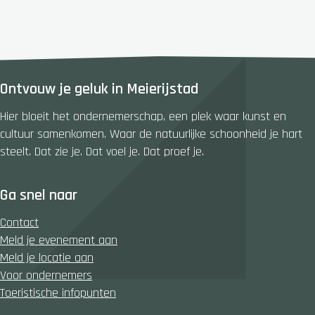
m
r
i
k
n
i
i
n
c
g
Ontvouw je geluk in Meierijstad
a
d
m
e
Hier bloeit het ondernemerschap, een plek waar kunst en
p
D
cultuur samenkomen. Waar de natuurlijke schoonheid je hart
i
i
steelt. Dat zie je. Dat voel je. Dat proef je.
n
o
g
s
'
Ga snel naar
c
t
u
Contact
S
r
Meld je evenement aan
k
e
Meld je locatie aan
ô
n
Voor ondernemers
n
Toeristische infopunten
s