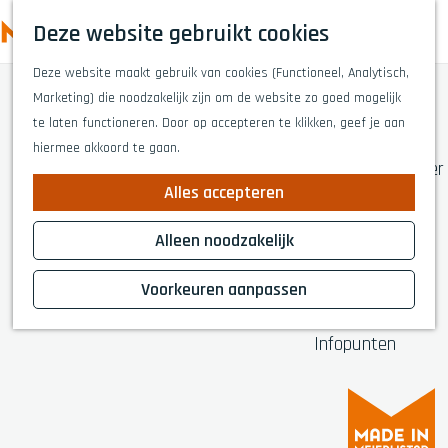
Highlights
Z
Deze website gebruikt cookies
Fietsen
o
M
G
Wandelen
e
Deze website maakt gebruik van cookies (Functioneel, Analytisch,
a
e
Eten en drinken
k
Marketing) die noodzakelijk zijn om de website zo goed mogelijk
n
n
Winkelen
e
te laten functioneren. Door op accepteren te klikken, geef je aan
a
Musea & kunst
u
n
hiermee akkoord te gaan.
a
Naar het theater
r
Voor kinderen
Alles accepteren
d
Voor groepen
e
Alleen noodzakelijk
h
Plan je bezoek
o
Voorkeuren aanpassen
Overnachten
m
Bereikbaarheid
e
Infopunten
p
a
g
e