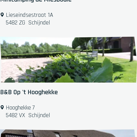
M
Lieseindsestraat 1A
i
5482 ZG
Schijndel
n
i
c
a
m
p
i
n
g
B&B Op 't Hooghekke
d
e
B
Hooghekke 7
M
&
5482 VX
Schijndel
i
B
e
O