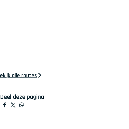
ekijk alle routes
Deel deze pagina
D
D
D
e
e
e
e
e
e