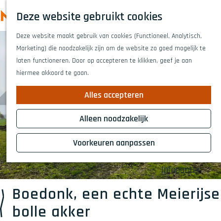
Highlights
Z
Deze website gebruikt cookies
Fietsen
o
M
G
Wandelen
e
Deze website maakt gebruik van cookies (Functioneel, Analytisch,
a
e
Eten en drinken
k
Marketing) die noodzakelijk zijn om de website zo goed mogelijk te
n
n
Winkelen
e
laten functioneren. Door op accepteren te klikken, geef je aan
a
Musea & kunst
u
n
hiermee akkoord te gaan.
a
Naar het theat
r
Voor kinderen
Alles accepteren
d
Voor groepen
e
Alleen noodzakelijk
h
Plan je bezoek
o
Voorkeuren aanpassen
Overnachten
m
Bereikbaarheid
e
Infopunten
p
a
Boedonk, een echte Meierijse
g
bolle akker
e