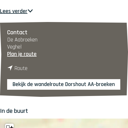
Lees verder
Contact
De Aabroeken
Veghel
n
Plan je route
a
n
a
Route
a
r
a
B
Bekijk de wandelroute Dorshout AA-broeken
r
o
B
e
o
d
In de buurt
e
o
d
n
o
k
+