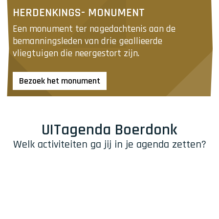
H
u
HERDENKINGS- MONUMENT
e
r
r
Een monument ter nagedachtenis aan de 
k
d
bemanningsleden van drie geallieerde 
s
e
vliegtuigen die neergestort zijn.
k
n
e
k
Bezoek het monument
e
i
n
n
B
g
o
s
UITagenda Boerdonk
e
-
r
Welk activiteiten ga jij in je agenda zetten?
m
d
o
o
n
n
u
k
m
e