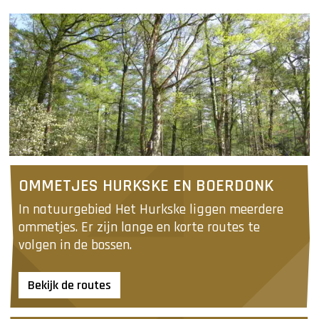
O
OMMETJES HURKSKE EN BOERDONK
m
m
In natuurgebied Het Hurkske liggen meerdere 
e
ommetjes. Er zijn lange en korte routes te 
t
volgen in de bossen.
j
e
Bekijk de routes
s
H