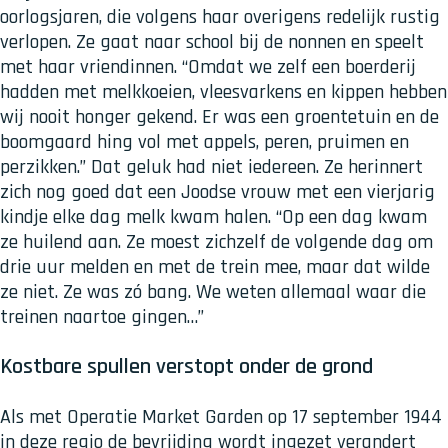
oorlogsjaren, die volgens haar overigens redelijk rustig
verlopen. Ze gaat naar school bij de nonnen en speelt
met haar vriendinnen. “Omdat we zelf een boerderij
hadden met melkkoeien, vleesvarkens en kippen hebben
wij nooit honger gekend. Er was een groentetuin en de
boomgaard hing vol met appels, peren, pruimen en
perzikken.” Dat geluk had niet iedereen. Ze herinnert
zich nog goed dat een Joodse vrouw met een vierjarig
kindje elke dag melk kwam halen. “Op een dag kwam
ze huilend aan. Ze moest zichzelf de volgende dag om
drie uur melden en met de trein mee, maar dat wilde
ze niet. Ze was zó bang. We weten allemaal waar die
treinen naartoe gingen…”
Kostbare spullen verstopt onder de grond
Als met Operatie Market Garden op 17 september 1944
in deze regio de bevrijding wordt ingezet verandert