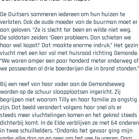
De Duitsers sommeren iedereen om hun huizen te
verlaten. Ook de oude moeder van de buurman moet er
aan geloven. “Ze is slecht ter been en wilde niet weg.
De soldaten zeiden: ‘Geen probleem. Dan schieten we
haar wel kapot!’ Dat maakte enorme indruk.” Het gezin
vlucht met een kar vol met huisraad richting Gemonde.
“We waren amper een paar honderd meter onderweg of
we passeerden al drie boerderijen die in brand stonden.”
Bij een neef van haar vader aan de Gemondseweg
worden op de schuur slaapplaatsen ingericht. Zij
begrijpen niet waarom Tilly en haar familie zo angstig
zijn. Dat beeld verandert volgens haar snel als er
steeds meer vluchtelingen komen en het geknal steeds
dichterbij komt. In de Elde verblijven ze met 64 anderen
in twee schuilkelders. “Ondanks het gevaar ging mijn
vader elke dag op en neer om het vee te voeren. Daar