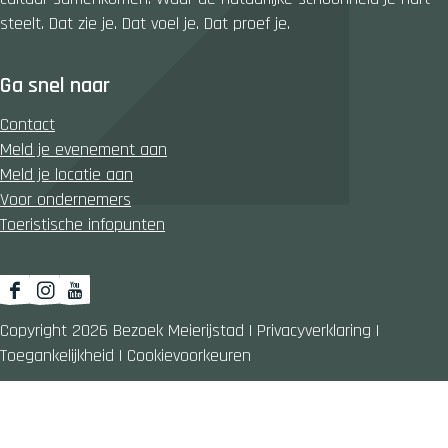
a
a
a
steelt. Dat zie je. Dat voel je. Dat proef je.
g
g
g
i
i
i
Ga snel naar
n
n
n
a
a
a
Contact
o
o
o
Meld je evenement aan
p
p
p
Meld je locatie aan
F
X
W
Voor ondernemers
a
h
Toeristische infopunten
c
a
e
t
b
s
F
I
Y
o
A
a
n
o
Copyright 2026 Bezoek Meierijstad
|
Privacyverklaring
|
o
p
c
s
u
Toegankelijkheid
|
Cookievoorkeuren
k
p
e
t
T
b
a
u
o
g
b