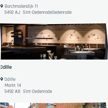
o
D
Borchmolendijk 11
'
e
5492 AJ
Sint-OedenrodeOedenrode
s
K
r
o
e
g
Odille
O
Odille
d
Markt 14
i
5492 AB
Sint-Oedenrode
l
l