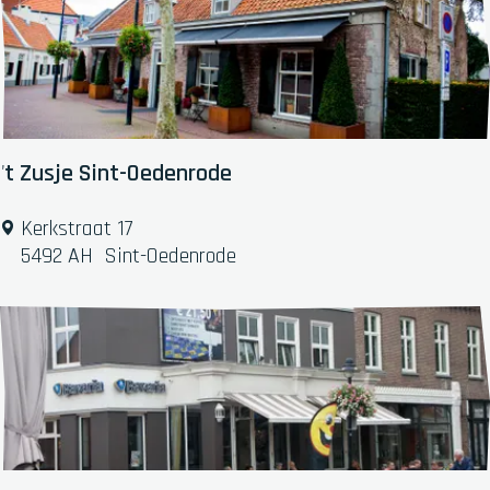
e
't Zusje Sint-Oedenrode
'
Kerkstraat 17
t
5492 AH
Sint-Oedenrode
Z
u
s
j
e
S
i
n