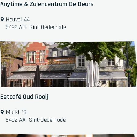
t
Anytime & Zalencentrum De Beurs
-
O
A
Heuvel 44
e
n
5492 AD
Sint-Oedenrode
d
y
e
t
n
i
r
m
o
e
d
&
e
Z
a
l
Eetcafé Oud Rooij
e
n
E
Markt 13
c
e
5492 AA
Sint-Oedenrode
e
t
n
c