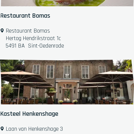
t
H
Restaurant Bomas
u
u
R
Restaurant Bomas
k
e
Hertog Hendrikstraat 1c
s
s
5491 BA
Sint-Oedenrode
k
t
e
a
u
r
a
n
t
B
o
Kasteel Henkenshage
m
a
K
Laan van Henkenshage 3