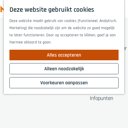
Highlights
Z
Deze website gebruikt cookies
Fietsen
o
M
G
Wandelen
e
Deze website maakt gebruik van cookies (Functioneel, Analytisch,
a
e
Eten en drinken
k
Marketing) die noodzakelijk zijn om de website zo goed mogelijk
n
n
Winkelen
e
te laten functioneren. Door op accepteren te klikken, geef je aan
a
Musea & kunst
u
n
hiermee akkoord te gaan.
a
Naar het theater
r
Voor kinderen
Alles accepteren
d
Voor groepen
e
Alleen noodzakelijk
h
Plan je bezoek
o
Voorkeuren aanpassen
Overnachten
m
Bereikbaarheid
e
Infopunten
p
a
g
e