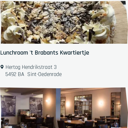
s
s
e
r
i
e
D
e
Lunchroom 't Brabants Kwartiertje
P
a
L
Hertog Hendrikstraat 3
s
u
5492 BA
Sint-Oedenrode
t
n
o
c
r
h
i
r
e
o
o
m