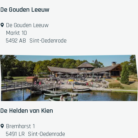
e
p
:
De Gouden Leeuw
D
De Gouden Leeuw
e
Markt 10
G
5492 AB
Sint-Oedenrode
o
u
d
e
n
L
e
e
u
De Helden van Kien
w
D
Bremhorst 1
e
5491 LR
Sint-Oedenrode