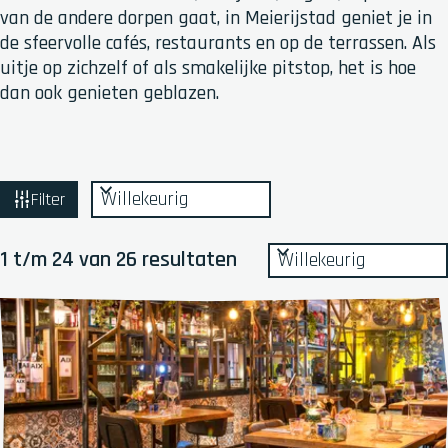
van de andere dorpen gaat, in Meierijstad geniet je in
de sfeervolle cafés, restaurants en op de terrassen. Als
uitje op zichzelf of als smakelijke pitstop, het is hoe
dan ook genieten geblazen.
W
S
Filter
o
a
r
S
t
1 t/m 24 van 26 resultaten
t
o
z
e
r
e
o
t
r
e
e
o
e
k
p
r
j
:
o