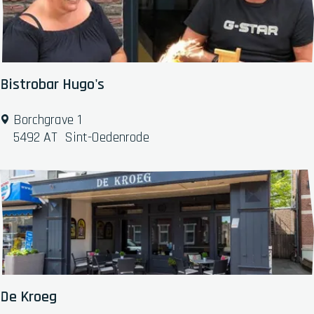
Bistrobar Hugo's
B
Borchgrave 1
i
5492 AT
Sint-Oedenrode
s
t
r
o
b
a
r
H
u
De Kroeg
g