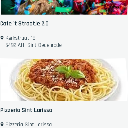
a
n
t
D
Cafe 't Straotje 2.0
e
R
C
Kerkstraat 18
o
a
5492 AH
Sint-Oedenrode
o
f
i
e
s
'
e
t
B
S
o
t
e
r
r
a
d
o
Pizzeria Sint Larissa
e
t
r
j
P
Pizzeria Sint Larissa