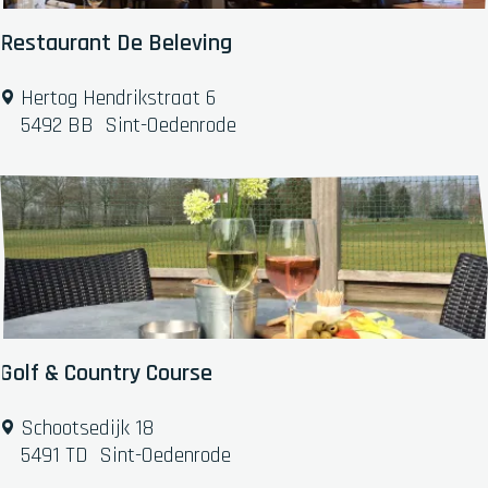
'
t
Restaurant De Beleving
B
r
R
Hertog Hendrikstraat 6
a
e
5492 BB
Sint-Oedenrode
b
s
a
t
n
a
t
u
s
r
K
a
w
n
a
t
r
D
Golf & Country Course
t
e
i
B
G
Schootsedijk 18
e
e
o
5491 TD
Sint-Oedenrode
r
l
l