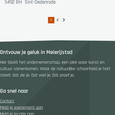
s
a
5492 BH
Sint-Oedenrode
s
t
e
1
2
H
G
G
e
u
a
a
l
i
n
n
H
d
a
a
e
i
a
a
Ontvouw je geluk in Meierijstad
n
g
r
r
k
e
p
d
Hier bloeit het ondernemerschap, een plek waar kunst en
e
p
a
e
cultuur samenkomen. Waar de natuurlijke schoonheid je hart
n
a
g
v
steelt. Dat zie je. Dat voel je. Dat proef je.
s
g
i
o
h
i
n
l
Ga snel naar
a
n
a
g
g
a
e
Contact
e
n
Meld je evenement aan
d
Meld je locatie aan