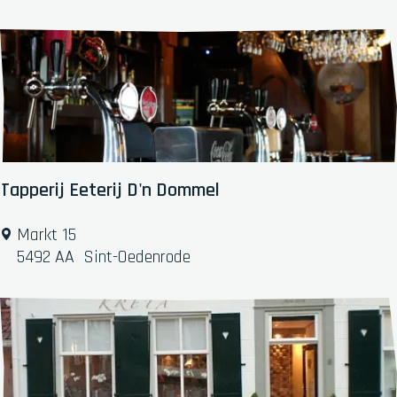
H
e
l
d
e
n
v
a
n
Tapperij Eeterij D'n Dommel
K
i
T
Markt 15
e
a
5492 AA
Sint-Oedenrode
n
p
p
e
r
i
j