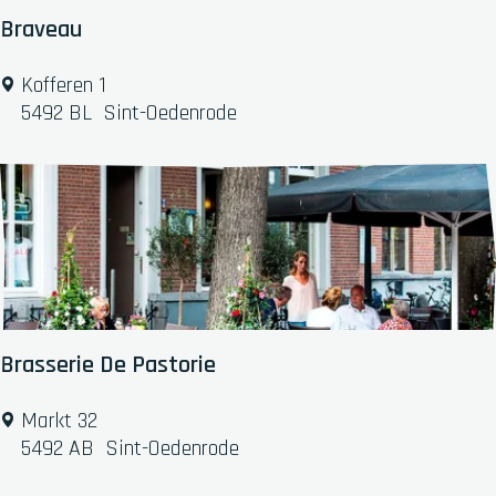
e
Braveau
r
e
B
Kofferen 1
n
r
5492 BL
Sint-Oedenrode
a
v
e
a
u
Brasserie De Pastorie
B
Markt 32
r
5492 AB
Sint-Oedenrode
a