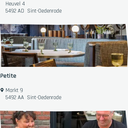
i
e
i
Heuvel 4
j
2
z
5492 AD
Sint-Oedenrode
.
z
0
e
r
i
a
S
i
n
t
Petite
L
a
P
Markt 9
r
e
5492 AA
Sint-Oedenrode
i
t
s
i
s
t
a
e