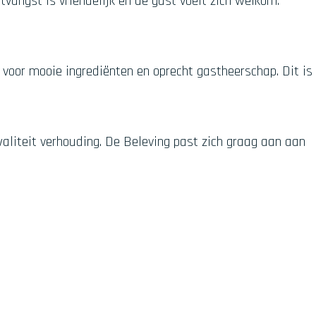
tvangst is vriendelijk en de gast voelt zich welkom.
voor mooie ingrediënten en oprecht gastheerschap. Dit is
aliteit verhouding. De Beleving past zich graag aan aan