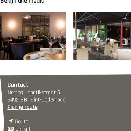
Bekijk alle media
O
O
p
p
e
e
Contact
n
n
Hertog Hendrikstraat 6
p
p
5492 BB
Sint-Oedenrode
o
o
n
Plan je route
p
p
a
u
u
n
a
Route
p
p
a
n
r
E-mail