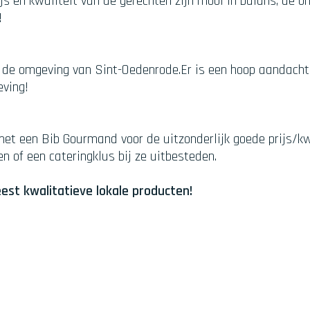
s en kwaliteit van de gerechten zijn mooi in balans, de on
!
 de omgeving van Sint-Oedenrode.Er is een hoop aandacht 
eving!
et een Bib Gourmand voor de uitzonderlijk goede prijs/kw
n of een cateringklus bij ze uitbesteden.
st kwalitatieve lokale producten!