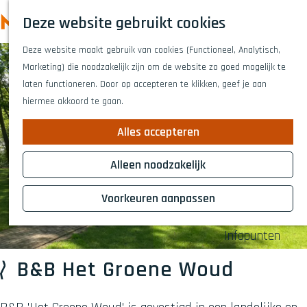
Highlights
Z
Deze website gebruikt cookies
Fietsen
o
M
G
Wandelen
e
Deze website maakt gebruik van cookies (Functioneel, Analytisch,
a
e
Eten en drinken
k
Marketing) die noodzakelijk zijn om de website zo goed mogelijk te
n
n
Winkelen
e
laten functioneren. Door op accepteren te klikken, geef je aan
a
Musea & kunst
u
n
hiermee akkoord te gaan.
a
Naar het theat
r
Voor kinderen
Alles accepteren
d
Voor groepen
e
Alleen noodzakelijk
h
Plan je bezoek
o
Voorkeuren aanpassen
Overnachten
m
Bereikbaarheid
e
Infopunten
p
a
B&B Het Groene Woud
g
e