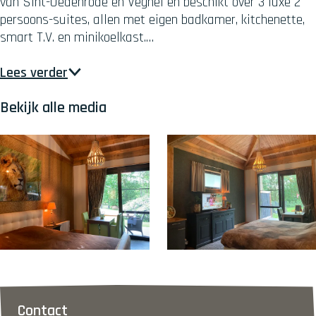
van Sint-Oedenrode en Veghel en beschikt over 3 luxe 2
persoons-suites, allen met eigen badkamer, kitchenette,
smart T.V. en minikoelkast.…
Lees verder
Bekijk alle media
O
O
p
p
e
e
Contact