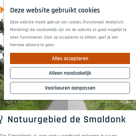
Highlights
Z
Deze website gebruikt cookies
Fietsen
o
M
G
Wandelen
e
Deze website maakt gebruik van cookies (Functioneel, Analytisch,
a
e
Eten en drinken
k
Marketing) die noodzakelijk zijn om de website zo goed mogelijk te
n
n
Winkelen
e
laten functioneren. Door op accepteren te klikken, geef je aan
a
Musea & kunst
u
n
hiermee akkoord te gaan.
a
Naar het theat
r
Voor kinderen
Alles accepteren
d
Voor groepen
e
Alleen noodzakelijk
h
Plan je bezoek
o
Voorkeuren aanpassen
Overnachten
m
Bereikbaarheid
e
Infopunten
p
a
Natuurgebied de Smaldonk
g
e