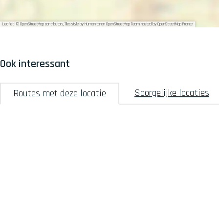
n
k
Leaflet
|
© OpenStreetMap contributors, Tiles style by Humanitarian OpenStreetMap Team hosted by OpenStreetMap France
Ook interessant
Soorgelijke locaties
Routes met deze locatie