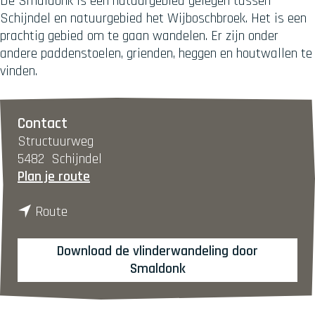
De Smaldonk is een natuurgebied gelegen tussen
Schijndel en natuurgebied het Wijboschbroek. Het is een
prachtig gebied om te gaan wandelen. Er zijn onder
andere paddenstoelen, grienden, heggen en houtwallen te
vinden.
Contact
Structuurweg
5482
Schijndel
n
Plan je route
a
n
a
Route
a
r
a
N
Download de vlinderwandeling door
r
a
Smaldonk
N
t
a
u