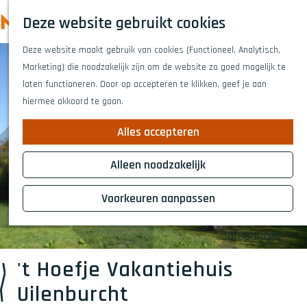
Highlights
Z
Deze website gebruikt cookies
Fietsen
o
M
G
Wandelen
e
Deze website maakt gebruik van cookies (Functioneel, Analytisch,
a
e
Eten en drinken
k
Marketing) die noodzakelijk zijn om de website zo goed mogelijk te
n
n
Winkelen
e
laten functioneren. Door op accepteren te klikken, geef je aan
a
Musea & kunst
u
n
hiermee akkoord te gaan.
a
Naar het theat
r
Voor kinderen
Alles accepteren
d
Voor groepen
e
Alleen noodzakelijk
h
Plan je bezoek
o
Voorkeuren aanpassen
Overnachten
m
Bereikbaarheid
e
Infopunten
p
a
't Hoefje Vakantiehuis
g
Uilenburcht
e