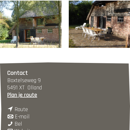
O
O
p
p
e
e
Contact
n
n
Boxtelseweg 9
p
p
5491 XT
Olland
o
o
n
Plan je route
p
p
a
u
u
n
a
Route
p
p
a
n
r
E-mail
m
m
'
a
a
'
Bel
e
e