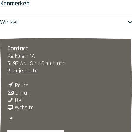
Kenmerken
Winkel
Contact
Kerkplein 1A
5492 AN
Sint-Oedenrode
n
Plan je route
a
n
a
Route
a
n
r
E-mail
H
a
a
H
Bel
e
r
a
v
e
Website
t
H
r
a
t
F
R
e
H
n
R
a
o
t
e
H
o