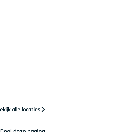
ekijk alle locaties
Deel deze pagina