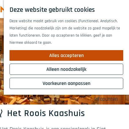
Highlights
Z
Deze website gebruikt cookies
Fietsen
o
M
G
Wandelen
e
Deze website maakt gebruik van cookies (Functioneel, Analytisch,
a
e
Eten en drinken
k
Marketing) die noodzakelijk zijn om de website zo goed mogelijk te
n
n
Winkelen
e
laten functioneren. Door op accepteren te klikken, geef je aan
a
Musea & kunst
u
n
hiermee akkoord te gaan.
a
Naar het theat
r
Voor kinderen
Alles accepteren
d
Voor groepen
e
Alleen noodzakelijk
h
Plan je bezoek
o
Voorkeuren aanpassen
Overnachten
m
Bereikbaarheid
e
Infopunten
p
a
Het Roois Kaashuis
g
e