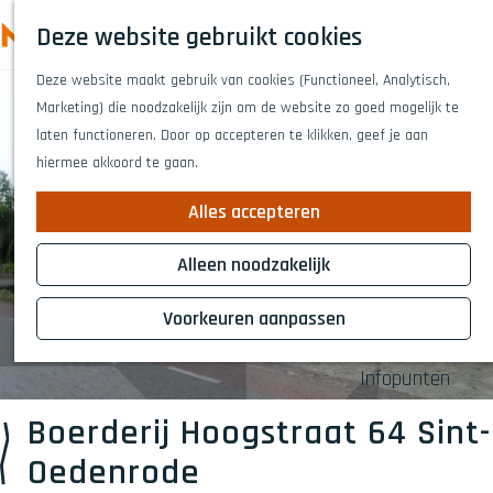
Highlights
Z
Deze website gebruikt cookies
Fietsen
o
M
G
Wandelen
e
Deze website maakt gebruik van cookies (Functioneel, Analytisch,
a
e
Eten en drinken
k
Marketing) die noodzakelijk zijn om de website zo goed mogelijk te
n
n
Winkelen
e
laten functioneren. Door op accepteren te klikken, geef je aan
a
Musea & kunst
u
n
hiermee akkoord te gaan.
a
Naar het theat
r
Voor kinderen
Alles accepteren
d
Voor groepen
e
Alleen noodzakelijk
h
Plan je bezoek
o
Voorkeuren aanpassen
Overnachten
m
Bereikbaarheid
e
Infopunten
p
a
Boerderij Hoogstraat 64 Sint-
g
Oedenrode
e