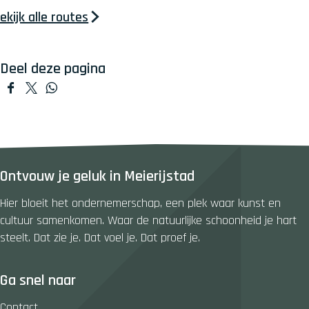
ekijk alle routes
Deel deze pagina
D
D
D
e
e
e
e
e
e
l
l
l
d
d
d
Ontvouw je geluk in Meierijstad
e
e
e
z
z
z
Hier bloeit het ondernemerschap, een plek waar kunst en
e
e
e
cultuur samenkomen. Waar de natuurlijke schoonheid je hart
p
p
p
steelt. Dat zie je. Dat voel je. Dat proef je.
a
a
a
g
g
g
Ga snel naar
i
i
i
n
n
n
Contact