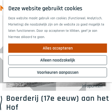
Highlights
Z
Deze website gebruikt cookies
Fietsen
o
M
G
Wandelen
e
Deze website maakt gebruik van cookies (Functioneel, Analytisch,
a
e
Eten en drinken
k
Marketing) die noodzakelijk zijn om de website zo goed mogelijk te
n
n
Winkelen
e
laten functioneren. Door op accepteren te klikken, geef je aan
a
Musea & kunst
u
n
hiermee akkoord te gaan.
a
Naar het theat
r
Voor kinderen
Alles accepteren
d
Voor groepen
e
Alleen noodzakelijk
h
Plan je bezoek
o
Voorkeuren aanpassen
Overnachten
m
Bereikbaarheid
e
Infopunten
p
a
Boerderij (17e eeuw) aan het
g
Hof
e