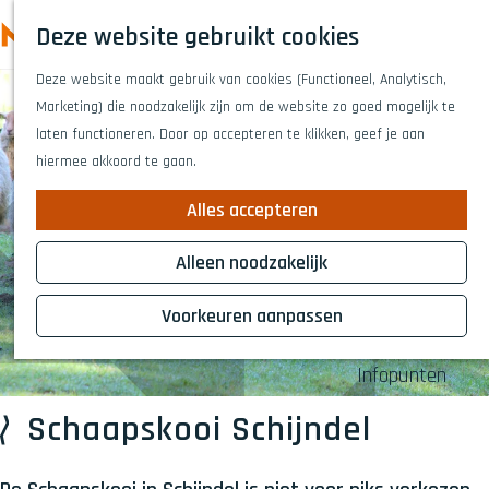
Highlights
Z
Deze website gebruikt cookies
Fietsen
o
M
G
Wandelen
e
Deze website maakt gebruik van cookies (Functioneel, Analytisch,
a
e
Eten en drinken
k
Marketing) die noodzakelijk zijn om de website zo goed mogelijk te
n
n
Winkelen
e
laten functioneren. Door op accepteren te klikken, geef je aan
a
Musea & kunst
u
n
hiermee akkoord te gaan.
a
Naar het theat
r
Voor kinderen
Alles accepteren
d
Voor groepen
e
Alleen noodzakelijk
h
Plan je bezoek
o
Voorkeuren aanpassen
Overnachten
m
Bereikbaarheid
e
Infopunten
p
a
Schaapskooi Schijndel
g
e