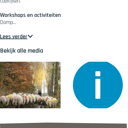
toekijken.
Workshops en activiteiten
Domp…
Lees verder
Bekijk alle media
O
O
p
p