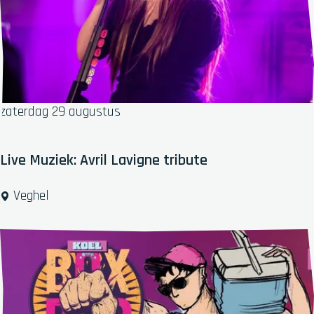
n
W
o
l
a
t
zaterdag 29 augustus
e
l
i
Live Muziek: Avril Lavigne tribute
e
r
L
Veghel
i
v
e
M
u
z