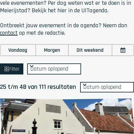
vele evenementen? Per dag weten wat er te doen is in
Meierijstad? Bekijk het hier in de UITagenda.
Ontbreekt jouw evenement in de agenda? Neem dan
contact
op met de redactie.
W
W
S
Vandaag
Morgen
Dit weekend
K
a
o
a
i
n
r
t
e
Filter
n
t
z
s
e
e
d
e
e
S
o
25 t/m 48 van 111 resultaten
a
r
r
o
e
t
o
r
k
u
p
t
m
j
:
e
e
e
r