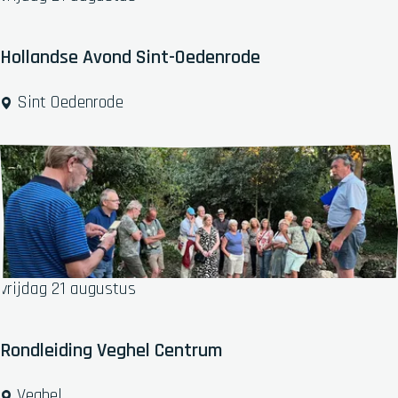
e
r
N
Hollandse Avond Sint-Oedenrode
i
g
H
Sint Oedenrode
h
o
t
l
l
a
n
d
s
e
vrijdag 21 augustus
A
v
o
Rondleiding Veghel Centrum
n
d
R
Veghel