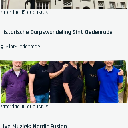
o
p
zaterdag 15 augustus
:
Historische Dorpswandeling Sint-Oedenrode
H
Sint-Oedenrode
i
s
t
o
r
i
s
c
zaterdag 15 augustus
h
e
D
Live Muziek: Nordic Fusion