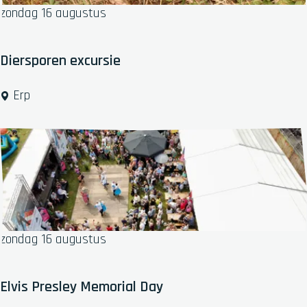
P
r
zondag 16 augustus
a
e
d
e
d
d
Diersporen excursie
o
o
c
m
D
Erp
k
i
e
r
s
p
o
r
e
zondag 16 augustus
n
e
x
Elvis Presley Memorial Day
c