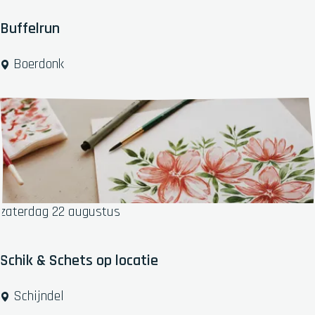
s
t
Buffelrun
i
v
B
Boerdonk
a
u
l
f
f
e
l
r
u
n
zaterdag 22 augustus
Schik & Schets op locatie
S
Schijndel
c