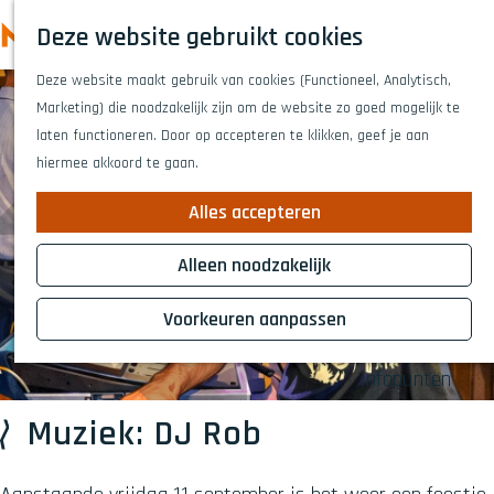
Highlights
Z
Deze website gebruikt cookies
Fietsen
o
M
G
Wandelen
e
Deze website maakt gebruik van cookies (Functioneel, Analytisch,
a
e
Eten en drinken
k
Marketing) die noodzakelijk zijn om de website zo goed mogelijk te
n
n
Winkelen
e
laten functioneren. Door op accepteren te klikken, geef je aan
a
Musea & kunst
u
n
hiermee akkoord te gaan.
a
Naar het theat
r
Voor kinderen
Alles accepteren
d
Voor groepen
e
Alleen noodzakelijk
h
Plan je bezoek
o
Voorkeuren aanpassen
Overnachten
m
Bereikbaarheid
e
Infopunten
p
a
Muziek: DJ Rob
g
e