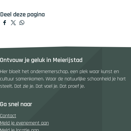
Deel deze pagina
D
D
D
e
e
e
e
e
e
l
l
l
d
d
d
Ontvouw je geluk in Meierijstad
e
e
e
z
z
z
Hier bloeit het ondernemerschap, een plek waar kunst en
e
e
e
cultuur samenkomen. Waar de natuurlijke schoonheid je hart
p
p
p
steelt. Dat zie je. Dat voel je. Dat proef je.
a
a
a
g
g
g
Ga snel naar
i
i
i
n
n
n
Contact
a
a
a
Meld je evenement aan
o
o
o
Meld je locatie aan