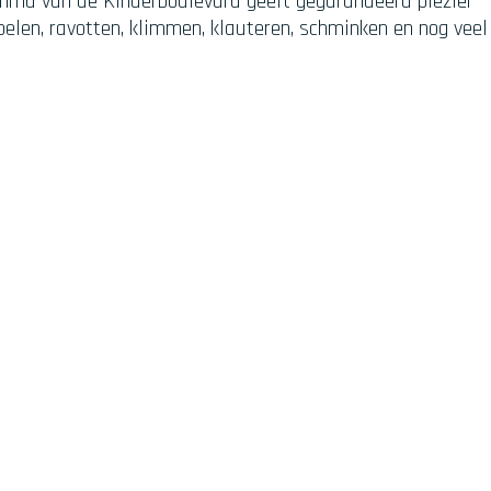
amma van de Kinderboulevard geeft gegarandeerd plezier
pelen, ravotten, klimmen, klauteren, schminken en nog veel