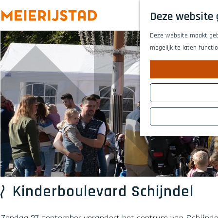
Deze website 
G
Deze website maakt gebr
a
mogelijk te laten functi
n
a
a
r
d
e
h
o
m
e
p
a
Kinderboulevard Schijndel
g
e