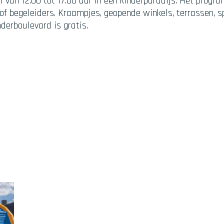
 van 12.00 tot 17.00 uur in een kinderparadijs. Het progr
 of begeleiders. Kraampjes, geopende winkels, terrassen, s
derboulevard is gratis.