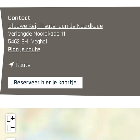
Contact
Blauwe Kei, Theater aan de Noordkade
Verlengde Noordkade 11
5462 EH
Veghel
n
Plan je route
a
n
a
Route
a
r
a
D
Reserveer hier je kaartje
r
a
D
n
a
s
n
:
+
s
D
:
a
−
D
n