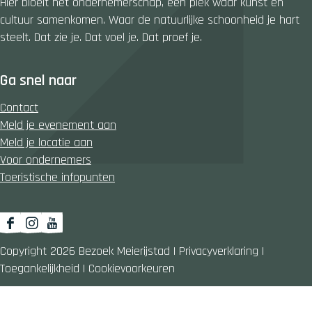
Hier bloeit het ondernemerschap, een plek waar kunst en
e
e
cultuur samenkomen. Waar de natuurlijke schoonheid je hart
k
r
steelt. Dat zie je. Dat voel je. Dat proef je.
e
t
r
t
Ga snel naar
Contact
Meld je evenement aan
Meld je locatie aan
Voor ondernemers
Toeristische infopunten
F
I
Y
a
n
o
Copyright 2026 Bezoek Meierijstad
|
Privacyverklaring
|
c
s
u
Toegankelijkheid
|
Cookievoorkeuren
e
t
T
b
a
u