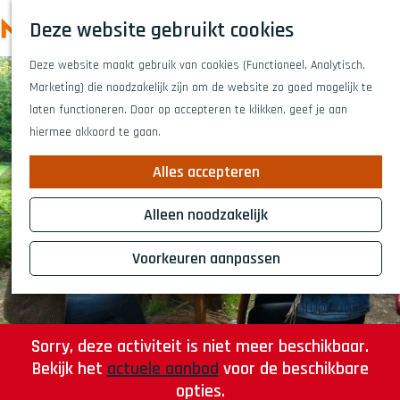
Highlights
Z
Deze website gebruikt cookies
Fietsen
o
M
G
Wandelen
e
Deze website maakt gebruik van cookies (Functioneel, Analytisch,
a
e
Eten en drinken
k
Marketing) die noodzakelijk zijn om de website zo goed mogelijk te
n
n
Winkelen
e
laten functioneren. Door op accepteren te klikken, geef je aan
a
Musea & kunst
u
n
hiermee akkoord te gaan.
a
Naar het theat
r
Voor kinderen
Alles accepteren
d
Voor groepen
e
Alleen noodzakelijk
h
Plan je bezoek
o
Voorkeuren aanpassen
Overnachten
m
Bereikbaarheid
e
Infopunten
p
a
Sorry, deze activiteit is niet meer beschikbaar.
g
Bekijk het
actuele aanbod
voor de beschikbare
e
opties.