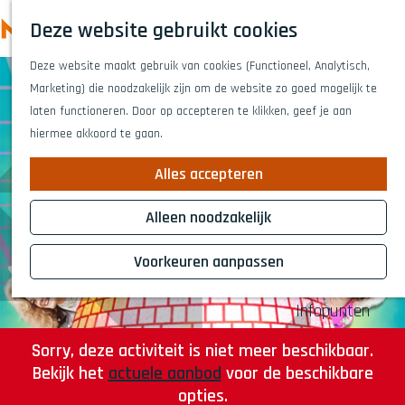
Highlights
Z
Deze website gebruikt cookies
Fietsen
o
M
G
Wandelen
e
Deze website maakt gebruik van cookies (Functioneel, Analytisch,
a
e
Eten en drinken
k
Marketing) die noodzakelijk zijn om de website zo goed mogelijk te
n
n
Winkelen
e
laten functioneren. Door op accepteren te klikken, geef je aan
a
Musea & kunst
u
n
hiermee akkoord te gaan.
a
Naar het theat
r
Voor kinderen
Alles accepteren
d
Voor groepen
e
Alleen noodzakelijk
h
Plan je bezoek
o
Voorkeuren aanpassen
Overnachten
m
Bereikbaarheid
e
Infopunten
p
a
Sorry, deze activiteit is niet meer beschikbaar.
g
Bekijk het
actuele aanbod
voor de beschikbare
e
opties.