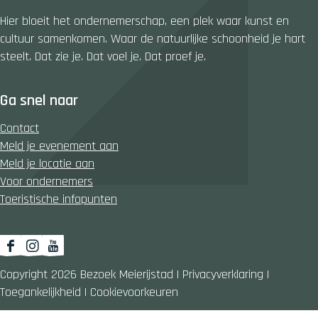
Hier bloeit het ondernemerschap, een plek waar kunst en
cultuur samenkomen. Waar de natuurlijke schoonheid je hart
steelt. Dat zie je. Dat voel je. Dat proef je.
Ga snel naar
Contact
Meld je evenement aan
Meld je locatie aan
Voor ondernemers
Toeristische infopunten
F
I
Y
a
n
o
Copyright 2026 Bezoek Meierijstad
|
Privacyverklaring
|
c
s
u
Toegankelijkheid
|
Cookievoorkeuren
e
t
T