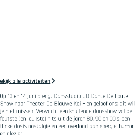
ekijk alle activiteiten
Op 13 en 14 juni brengt Dansstudio JB Dance De Foute
Show naar Theater De Blauwe Kei – en geloof ons: dit wil
je niet missen! Verwacht een knallende dansshow vol de
foutste (en leukste) hits uit de jaren 80, 90 en 00’s, een
flinke dosis nostalgie en een overload aan energie, humor
en plezier.