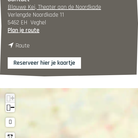
Blauwe Kei, Theater aan de Noordkade
Verlengde Noordkade 11
5462 EH
Veghel
n
Plan je route
a
n
a
Route
a
r
a
J
Reserveer hier je kaartje
r
B
J
D
B
a
D
n
+
a
c
n
e
−
c
-
e
D
-
e
D
F