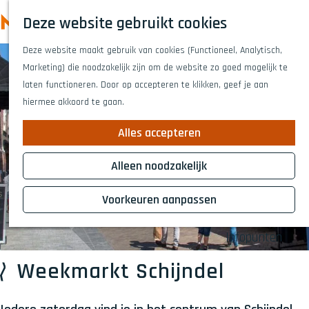
Highlights
Z
Deze website gebruikt cookies
Fietsen
o
M
G
Wandelen
e
Deze website maakt gebruik van cookies (Functioneel, Analytisch,
a
e
Eten en drinken
k
Marketing) die noodzakelijk zijn om de website zo goed mogelijk te
n
n
Winkelen
e
laten functioneren. Door op accepteren te klikken, geef je aan
a
Musea & kunst
u
n
hiermee akkoord te gaan.
a
Naar het theat
r
Voor kinderen
Alles accepteren
d
Voor groepen
e
Alleen noodzakelijk
h
Plan je bezoek
o
Voorkeuren aanpassen
Overnachten
m
Bereikbaarheid
e
Infopunten
p
a
Weekmarkt Schijndel
g
e