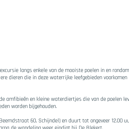
xcursie langs enkele van de mooiste poelen in en rondom
e dieren die in deze waterrijke leefgebieden voorkomen e
nde amfibieën en kleine waterdiertjes die van de poelen 
ieden worden bijgehouden.
Beemdstraat 60, Schijndel) en duurt tot ongeveer 12.00 uu
rna de wandeling weer eindigt bij De Blekert.