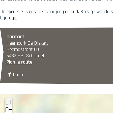
De excursie is geschikt voor jong en oud. Stevige wandel
bijdrage.
Contact
Heempark De Blekert
Beemdstraat 60
5482 HB
Schijndel
n
Plan je route
a
n
a
Route
a
r
a
P
r
o
P
e
+
o
l
−
e
e