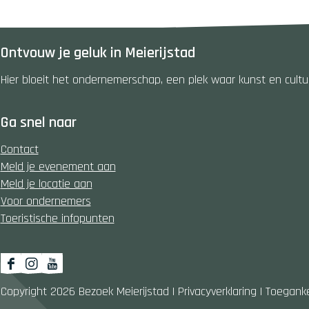
d
l
e
l
Ontvouw je geluk in Meierijstad
Hier bloeit het ondernemerschap, een plek waar kunst en cultuur
Ga snel naar
Contact
Meld je evenement aan
Meld je locatie aan
Voor ondernemers
Toeristische infopunten
F
I
Y
a
n
o
Copyright 2026 Bezoek Meierijstad
|
Privacyverklaring
|
Toeganke
c
s
u