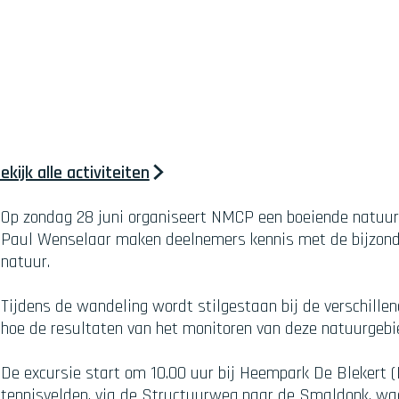
ekijk alle activiteiten
Op zondag 28 juni organiseert NMCP een boeiende natuure
Paul Wenselaar maken deelnemers kennis met de bijzonder
natuur.
Tijdens de wandeling wordt stilgestaan bij de verschille
hoe de resultaten van het monitoren van deze natuurgeb
De excursie start om 10.00 uur bij Heempark De Blekert (
tennisvelden, via de Structuurweg naar de Smaldonk, waa