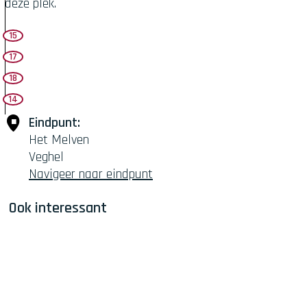
deze plek.
B
15
l
17
a
18
n
14
k
e
Eindpunt:
n
Het Melven
s
Veghel
K
Navigeer naar eindpunt
e
Ook interessant
r
k
h
o
f