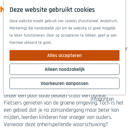
Highlights
Z
Deze website gebruikt cookies
Fietsen
o
M
G
Wandelen
e
Deze website maakt gebruik van cookies (Functioneel, Analytisch,
a
e
Eten en drinken
Blankens Kerkhof
k
Marketing) die noodzakelijk zijn om de website zo goed mogelijk
n
n
Winkelen
e
te laten functioneren. Door op accepteren te klikken, geef je aan
a
Musea & kunst
u
(4,2 km)
n
hiermee akkoord te gaan.
a
Naar het theater
r
Voor kinderen
Alles accepteren
d
Download route
Voor groepen
e
Alleen noodzakelijk
h
Ontdek tijdens deze wonderlijke wandeling het
Plan je bezoek
o
indrukwekkende
Blankens Kerkhof
. Het lijkt in eerste
Voorkeuren aanpassen
Overnachten
m
instantie een idyllische plek oostelijk van Veghel.
Bereikbaarheid
e
Onder een paar oude beuken staat een bankje.
Infopunten
p
Fietsers genieten van de groene omgeving. Toch is het
a
een gebied dat je na zonsondergang maar beter kon
g
mijden, leerden kinderen hier vroeger van ouders.
e
Vanwaar deze onheilspellende waarschuwing?