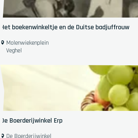
r
t
e
Het boekenwinkeltje en de Duitse badjuffrouw
H
Molenwiekenplein
e
Veghel
t
b
o
e
k
e
n
w
i
De Boerderijwinkel Erp
n
k
D
De Boerderijwinkel