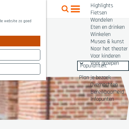
Highlights
Z
Fietsen
o
M
Wandelen
e
 de website zo goed
e
Eten en drinken
k
n
Winkelen
e
Musea & kunst
u
n
Naar het theater
Voor kinderen
Voor groepen
Plan je bezoek
Overnachten
Bereikbaarheid
Infopunten