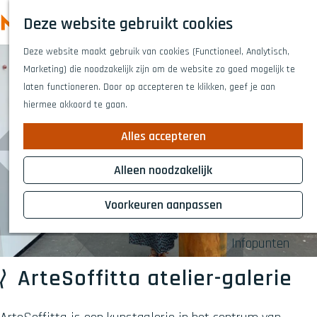
Highlights
Z
Deze website gebruikt cookies
Fietsen
o
M
G
Wandelen
e
Deze website maakt gebruik van cookies (Functioneel, Analytisch,
a
e
Eten en drinken
k
Marketing) die noodzakelijk zijn om de website zo goed mogelijk te
n
n
Winkelen
e
laten functioneren. Door op accepteren te klikken, geef je aan
a
Musea & kunst
u
n
hiermee akkoord te gaan.
a
Naar het theat
r
Voor kinderen
Alles accepteren
d
Voor groepen
e
Alleen noodzakelijk
h
Plan je bezoek
o
Voorkeuren aanpassen
Overnachten
m
Bereikbaarheid
e
Infopunten
p
a
ArteSoffitta atelier-galerie
g
e