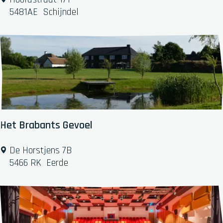
w
e
5481AE
Schijndel
)
K
a
f
m
o
l
e
n
Het Brabants Gevoel
H
De Horstjens 7B
e
5466 RK
Eerde
t
B
r
a