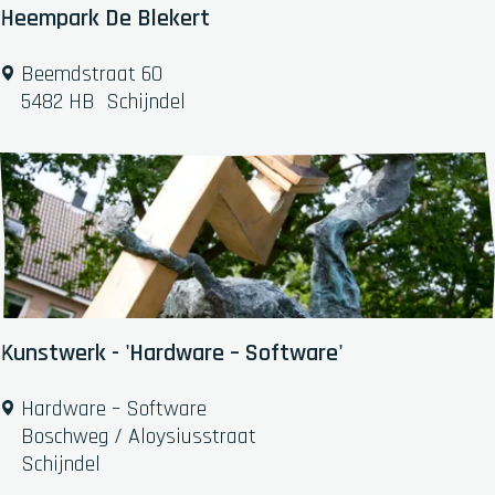
a
Heempark De Blekert
a
l
H
Beemdstraat 60
s
e
5482 HB
Schijndel
e
e
P
m
a
p
d
a
r
k
D
e
B
Kunstwerk - 'Hardware – Software'
l
e
K
Hardware – Software
k
u
Boschweg / Aloysiusstraat
e
n
Schijndel
r
s