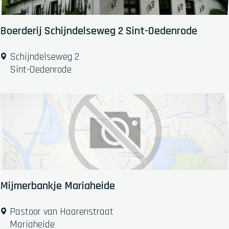
e
p
:
Boerderij Schijndelseweg 2 Sint-Oedenrode
B
Schijndelseweg 2
o
Sint-Oedenrode
e
r
d
e
r
i
j
S
c
Mijmerbankje Mariaheide
h
i
M
Pastoor van Haarenstraat
j
i
Mariaheide