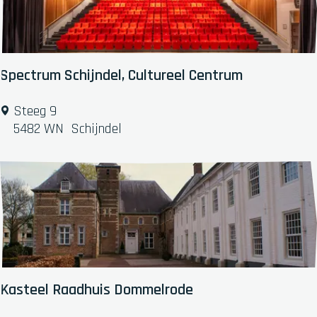
b
a
n
t
s
Spectrum Schijndel, Cultureel Centrum
G
e
S
Steeg 9
v
p
5482 WN
Schijndel
o
e
e
c
l
t
r
u
m
S
c
h
Kasteel Raadhuis Dommelrode
i