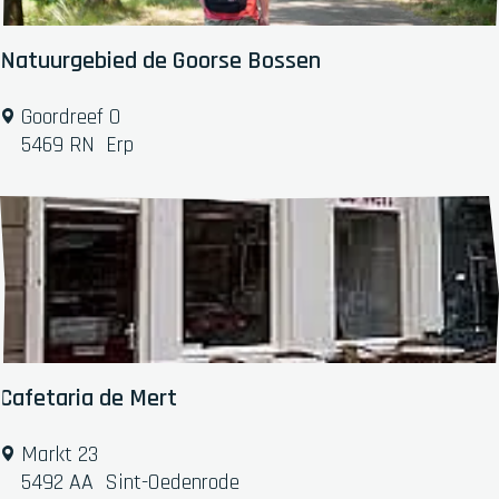
f
t
Natuurgebied de Goorse Bossen
w
a
N
Goordreef 0
r
a
5469 RN
Erp
e
t
'
u
u
r
g
e
b
i
e
Cafetaria de Mert
d
d
C
Markt 23
e
a
5492 AA
Sint-Oedenrode