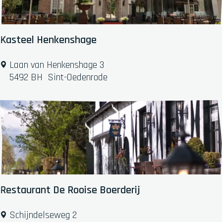
e
9
b
7
i
)
e
Kasteel Henkenshage
E
d
r
d
K
Laan van Henkenshage 3
p
e
a
5492 BH
Sint-Oedenrode
M
s
o
t
e
e
r
e
k
l
u
H
i
e
l
n
e
k
Restaurant De Rooise Boerderij
n
e
n
R
Schijndelseweg 2