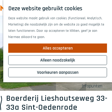
Highlights
Z
Deze website gebruikt cookies
Fietsen
o
M
G
Wandelen
e
Deze website maakt gebruik van cookies (Functioneel, Analytisch,
a
e
Eten en drinken
k
Marketing) die noodzakelijk zijn om de website zo goed mogelijk te
n
n
Winkelen
e
laten functioneren. Door op accepteren te klikken, geef je aan
a
Musea & kunst
u
n
hiermee akkoord te gaan.
a
Naar het theat
r
Voor kinderen
Alles accepteren
d
Voor groepen
e
Alleen noodzakelijk
h
Plan je bezoek
o
Voorkeuren aanpassen
Overnachten
m
Bereikbaarheid
e
Infopunten
p
a
Boerderij Lieshoutseweg 33-
g
33a Sint-Oedenrode
e