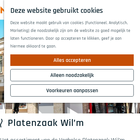
Highlights
Z
Deze website gebruikt cookies
Fietsen
o
M
G
Wandelen
e
Deze website maakt gebruik van cookies (Functioneel, Analytisch,
a
e
Eten en drinken
k
Marketing) die noodzakelijk zijn om de website zo goed mogelijk te
n
n
Winkelen
e
laten functioneren. Door op accepteren te klikken, geef je aan
a
Musea & kunst
u
n
hiermee akkoord te gaan.
a
Naar het theat
r
Voor kinderen
Alles accepteren
d
Voor groepen
e
Alleen noodzakelijk
h
Plan je bezoek
o
Voorkeuren aanpassen
Overnachten
m
Bereikbaarheid
e
Infopunten
p
a
Platenzaak Wil’m
g
e