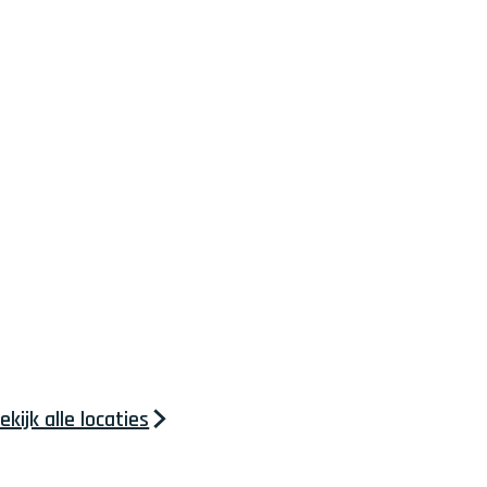
I
l
'
m
ekijk alle locaties