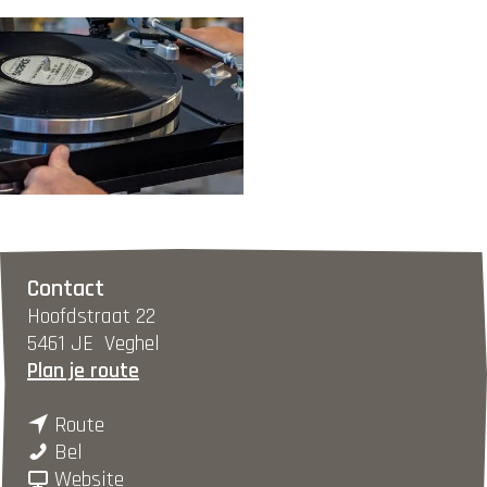
O
p
e
Contact
n
Hoofdstraat 22
p
5461 JE
Veghel
o
n
Plan je route
p
a
u
n
a
Route
p
P
a
r
Bel
m
l
a
v
P
Website