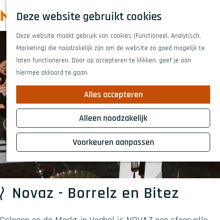
Highlights
Z
Deze website gebruikt cookies
Fietsen
o
M
G
Wandelen
e
Deze website maakt gebruik van cookies (Functioneel, Analytisch,
a
e
Eten en drinken
k
Marketing) die noodzakelijk zijn om de website zo goed mogelijk te
n
n
Winkelen
e
laten functioneren. Door op accepteren te klikken, geef je aan
a
Musea & kunst
u
n
hiermee akkoord te gaan.
a
Naar het theat
r
Voor kinderen
Alles accepteren
d
Voor groepen
e
Alleen noodzakelijk
h
Plan je bezoek
o
Voorkeuren aanpassen
Overnachten
m
Bereikbaarheid
e
Infopunten
p
a
Novaz - Borrelz en Bitez
g
e