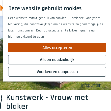
Highlights
Z
Deze website gebruikt cookies
Fietsen
o
M
G
Wandelen
e
Deze website maakt gebruik van cookies (Functioneel, Analytisch,
a
e
Eten en drinken
k
Marketing) die noodzakelijk zijn om de website zo goed mogelijk te
n
n
Winkelen
e
laten functioneren. Door op accepteren te klikken, geef je aan
a
Musea & kunst
u
n
hiermee akkoord te gaan.
a
Naar het theat
r
Voor kinderen
Alles accepteren
d
Voor groepen
e
Alleen noodzakelijk
h
Plan je bezoek
o
Voorkeuren aanpassen
Overnachten
m
Bereikbaarheid
e
Infopunten
p
a
Kunstwerk - Vrouw met
g
blaker
e