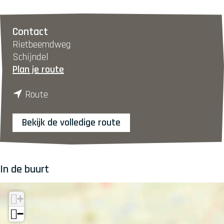
Contact
Rietbeemdweg
Schijndel
n
Plan je route
a
n
a
Route
a
r
a
K
Bekijk de volledige route
r
u
K
n
u
s
In de buurt
n
t
s
w
t
e
+
w
r
−
e
k