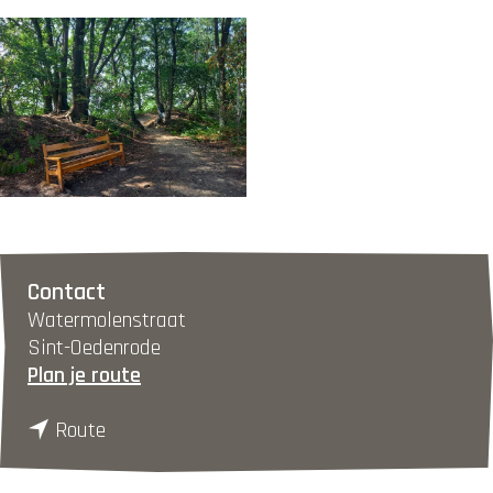
O
p
e
Contact
n
Watermolenstraat
p
Sint-Oedenrode
o
n
Plan je route
p
a
u
n
a
Route
p
a
r
m
a
S