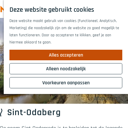
Highlights
Z
Deze website gebruikt cookies
Fietsen
o
M
G
Wandelen
e
Deze website maakt gebruik van cookies (Functioneel, Analytisch,
a
e
Eten en drinken
k
Marketing) die noodzakelijk zijn om de website zo goed mogelijk te
n
n
Winkelen
e
laten functioneren. Door op accepteren te klikken, geef je aan
a
Musea & kunst
u
n
hiermee akkoord te gaan.
a
Naar het theat
r
Voor kinderen
Alles accepteren
d
Voor groepen
e
Alleen noodzakelijk
h
Plan je bezoek
o
Voorkeuren aanpassen
Overnachten
m
Bereikbaarheid
e
Infopunten
p
a
Sint-Odaberg
g
e