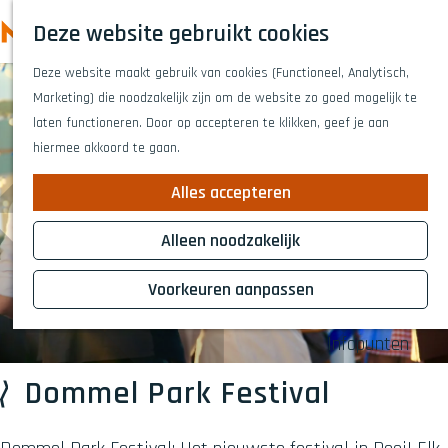
Highlights
Z
Deze website gebruikt cookies
Fietsen
o
M
G
Wandelen
e
Deze website maakt gebruik van cookies (Functioneel, Analytisch,
a
e
Eten en drinken
k
Marketing) die noodzakelijk zijn om de website zo goed mogelijk te
n
n
Winkelen
e
laten functioneren. Door op accepteren te klikken, geef je aan
a
Musea & kunst
u
n
hiermee akkoord te gaan.
a
Naar het theat
r
Voor kinderen
Alles accepteren
d
Voor groepen
e
Alleen noodzakelijk
h
Plan je bezoek
o
Voorkeuren aanpassen
Overnachten
m
Bereikbaarheid
e
Infopunten
p
a
Dommel Park Festival
g
e