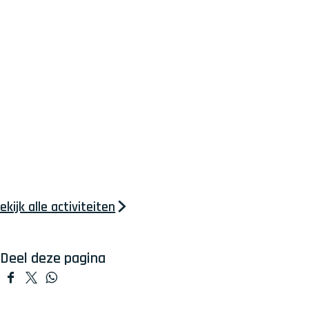
i
v
a
l
ekijk alle activiteiten
Deel deze pagina
D
D
D
e
e
e