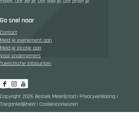
steelt. Dat zie je. Dat voel je. Dat proef je.
o
e
d
e
Ga snel naar
Contact
Meld je evenement aan
Meld je locatie aan
Voor ondernemers
Toeristische infopunten
F
I
Y
a
n
o
Copyright 2026 Bezoek Meierijstad
|
Privacyverklaring
|
c
s
u
Toegankelijkheid
|
Cookievoorkeuren
e
t
T
b
a
u
o
g
b
o
r
e