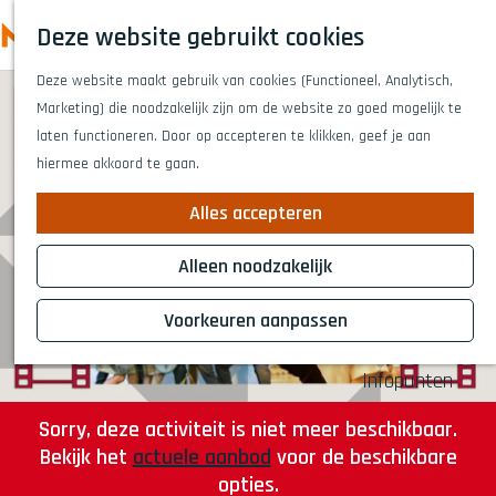
Highlights
Z
Deze website gebruikt cookies
Fietsen
o
M
G
Wandelen
e
Deze website maakt gebruik van cookies (Functioneel, Analytisch,
a
e
Eten en drinken
k
Marketing) die noodzakelijk zijn om de website zo goed mogelijk te
n
n
Winkelen
e
laten functioneren. Door op accepteren te klikken, geef je aan
a
Musea & kunst
u
n
hiermee akkoord te gaan.
a
Naar het theat
r
Voor kinderen
Alles accepteren
d
Voor groepen
e
Alleen noodzakelijk
h
Plan je bezoek
o
Voorkeuren aanpassen
Overnachten
m
Bereikbaarheid
e
Infopunten
p
a
Sorry, deze activiteit is niet meer beschikbaar.
g
Bekijk het
actuele aanbod
voor de beschikbare
e
opties.