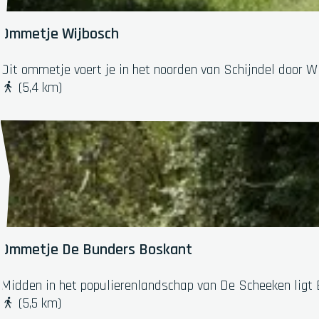
n
u
Ommetje Wijbosch
s
h
O
Dit ommetje voert je in het noorden van Schijndel door Wi
o
m
(5,4 km)
e
m
k
e
S
t
c
j
h
e
i
W
j
i
n
j
d
b
Ommetje De Bunders Boskant
e
o
l
s
O
Midden in het populierenlandschap van De Scheeken ligt 
c
m
(5,5 km)
h