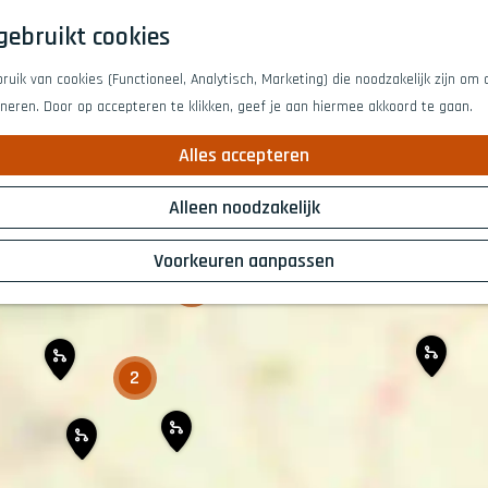
gebruikt cookies
uik van cookies (Functioneel, Analytisch, Marketing) die noodzakelijk zijn om
AD
oneren. Door op accepteren te klikken, geef je aan hiermee akkoord te gaan.
Alles accepteren
Alleen noodzakelijk
5
3
Voorkeuren aanpassen
2
O
O
2
m
m
m
m
O
O
e
e
m
m
t
t
m