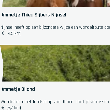
a
e
n
i
t
d
Ommetje Thieu Sijbers Nijnsel
o
n
O
Nijnsel heeft op een bijzondere wijze een wandelroute do
k
m
(4,5 km)
m
e
t
j
e
T
h
i
e
Ommetje Olland
u
S
O
Wandel door het landschap van Olland. Laat je verrassen
i
m
(5,7 km)