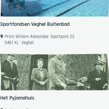
c
h
i
j
Sportfondsen Veghel Buitenbad
n
d
S
Prins Willem Alexander Sportpark 23
e
p
5461 XL
Veghel
l
o
r
t
f
o
n
d
s
e
Het Pyjamahuis
n