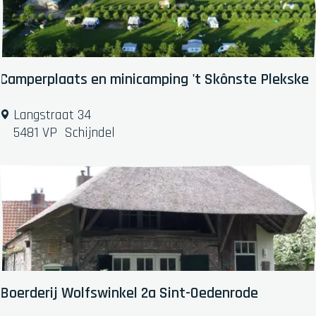
k
o
e
k
e
Camperplaats en minicamping 't Skônste Plekske
n
b
C
Langstraat 34
o
a
5481 VP
Schijndel
e
m
r
p
d
e
e
r
r
p
i
l
j
a
D
a
e
t
Boerderij Wolfswinkel 2a Sint-Oedenrode
K
s