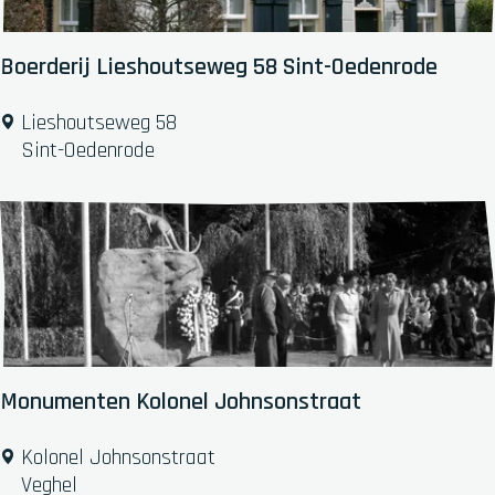
e
p
:
Boerderij Lieshoutseweg 58 Sint-Oedenrode
B
Lieshoutseweg 58
o
Sint-Oedenrode
e
r
d
e
r
i
j
L
i
Monumenten Kolonel Johnsonstraat
e
s
M
Kolonel Johnsonstraat
h
o
Veghel