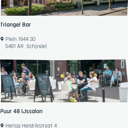
i
l
i
a
Triangel Bar
k
o
T
Plein 1944 30
m
r
5481 AR
Schijndel
e
i
n
a
'
n
g
e
l
B
a
r
Puur 48 IJssalon
P
Hertog Hendrikstraat 4