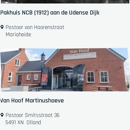
-
'
Pakhuis NCB (1912) aan de Udense Dijk
G
e
P
Pastoor van Haarenstraat
l
a
Mariaheide
u
k
k
h
'
u
i
s
N
C
B
(
Van Hoof Martinushoeve
1
9
V
Pastoor Smitsstraat 36
1
a
5491 XN
Olland
2
n