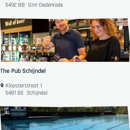
u
5492 BB
Sint-Oedenrode
u
r
4
8
I
J
s
s
a
The Pub Schijndel
l
o
T
Kloosterstraat 1
n
h
5481 BE
Schijndel
e
P
u
b
S