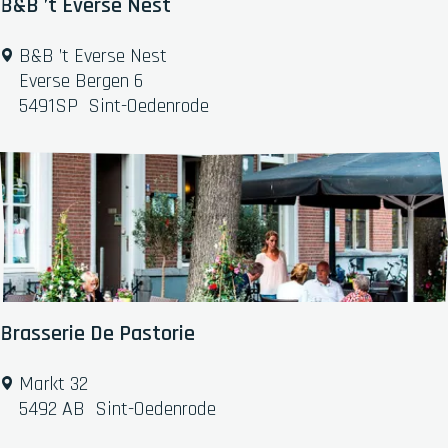
n
B&B ’t Everse Nest
t
-
B
B&B ’t Everse Nest
D
&
Everse Bergen 6
u
B
5491SP
Sint-Oedenrode
i
’
t
t
s
E
L
v
i
e
j
r
n
s
t
e
j
N
Brasserie De Pastorie
e
e
s
B
Markt 32
t
r
5492 AB
Sint-Oedenrode
a